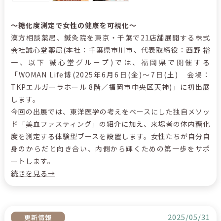
～
糖化度測定で女性の健康を可視化
～
漢方相談薬局、鍼灸院を東京・千葉で21店舗展開する株式
会社誠心堂薬局(本社：千葉県市川市、代表取締役：西野 裕
一、以下 誠心堂グループ)では、福岡県で開催する
「WOMAN Life博(2025年6月6日(金)～7日(土) 会場：
TKPエルガーラホール 8階／福岡市中央区天神)」に初出展
します。
今回の出展では、東洋医学の考えをベースにした独自メソッ
ド「美血ファスティング」の紹介に加え、来場者の体内糖化
度を測定する体験型ブースを設置します。女性たちが自分自
身のからだと向き合い、内側から輝くための第一歩をサポ
ートします。
続きを見る→
2025/05/31
更新情報