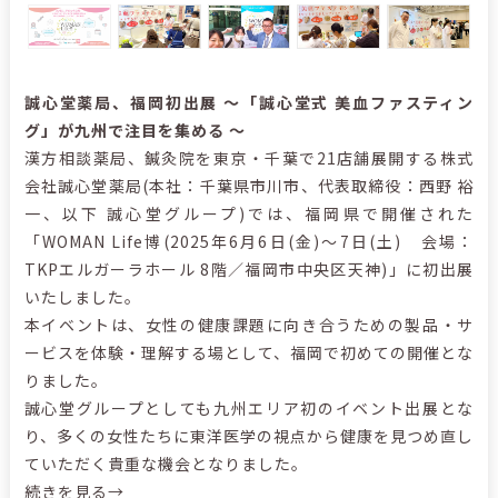
誠心堂薬局、福岡初出展 ～「誠心堂式 美血ファスティン
グ」が九州で注目を集める ～
漢方相談薬局、鍼灸院を東京・千葉で21店舗展開する株式
会社誠心堂薬局(本社：千葉県市川市、代表取締役：西野 裕
一、以下 誠心堂グループ)では、福岡県で開催された
「WOMAN Life博(2025年6月6日(金)～7日(土) 会場：
TKPエルガーラホール 8階／福岡市中央区天神)」に初出展
いたしました。
本イベントは、女性の健康課題に向き合うための製品・サ
ービスを体験・理解する場として、福岡で初めての開催とな
りました。
誠心堂グループとしても九州エリア初のイベント出展とな
り、多くの女性たちに東洋医学の視点から健康を見つめ直し
ていただく貴重な機会となりました。
続きを見る→