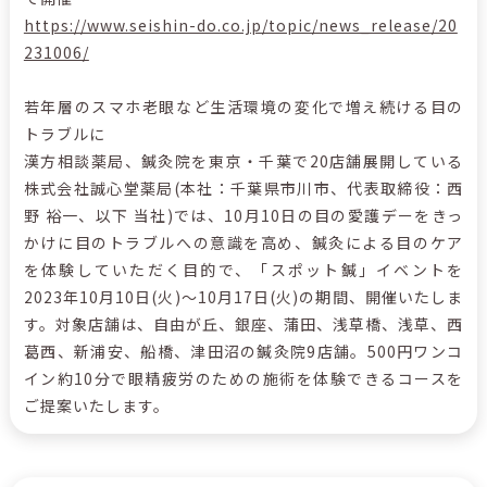
https://www.seishin-do.co.jp/topic/news_release/20
231006/
若年層のスマホ老眼など生活環境の変化で増え続ける目の
トラブルに
漢方相談薬局、鍼灸院を東京・千葉で20店舗展開している
株式会社誠心堂薬局(本社：千葉県市川市、代表取締役：西
野 裕一、以下 当社)では、10月10日の目の愛護デーをきっ
かけに目のトラブルへの意識を高め、鍼灸による目のケア
を体験していただく目的で、「スポット鍼」イベントを
2023年10月10日(火)～10月17日(火)の期間、開催いたしま
す。対象店舗は、自由が丘、銀座、蒲田、浅草橋、浅草、西
葛西、新浦安、船橋、津田沼の鍼灸院9店舗。500円ワンコ
イン約10分で眼精疲労のための施術を体験できるコースを
ご提案いたします。