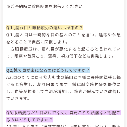
※ご予約時に診断結果をお伝えください。
Q１
,
疲れ目と眼精疲労の違いはあるの？
Q１
,
疲れ目は一時的な目の疲れのことを言い、睡眠や休息
をとることで自然に回復します。
一方眼精疲労は、疲れ目が悪化すると起こると言われてい
て、眼痛や首肩こり、頭痛、視力低下なども併発します。
Q2
,
鍼で目が楽になるのはどうしてですか？
A2,目の周りにある筋肉も体の筋肉と同様に長時間緊張し続
けると疲労し、凝り固まります。鍼は副交感神経を優位に
し、血管が拡張して血流が増加し、筋肉が緩んでいき改善し
ていきます。
Q3
,
眼精疲労だと目だけでなく、首肩こりや頭痛なども起こ
るのはどうしてですか？
A3
,
首にある筋肉（後頭下筋群）は眼球運動、ピント、瞼の