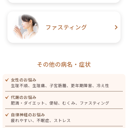
【外部取材】知ってハレばれ の取材インタビューに岡田
美由紀先生がお応えしました
2026/06/19
ファスティング
【腎臓ブログ】透析になる人・ならない人の違いはどこに
ある？｜予防のポイントを解説
2026/06/17
【セミナー】7/18（土）【40代・夏の妊活】冷え・自律神
経・体力低下をどう乗り切る？（Zoom）
その他の病名・症状
2026/06/12
女性のお悩み
【腎臓ブログ】薬を飲んでいるのに腎機能が改善しない理
生理不順、生理痛、子宮筋腫、更年期障害、冷え性
由と正しい対策
代謝のお悩み
2026/06/12
肥満・ダイエット、便秘、むくみ、ファスティング
【セミナー】8/1（土）「腎機能を守る！今できる漢方的生
活習慣」（Zoom）
自律神経のお悩み
疲れやすい、不眠症、ストレス
2026/06/05