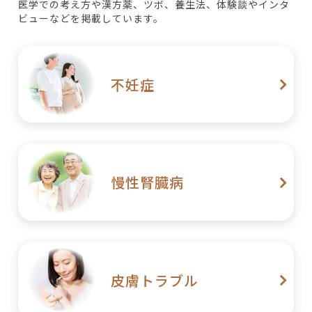
医学での考え方や漢方薬、ツボ、養生法、体験談やインタ
【腎臓ブログ】腎臓を守る人が毎日やっている3つの習慣｜
ビューなどを掲載しています。
生活と体質から見直す方法
2026/06/27
【SHOP】夏バテ・熱中症対策キャンペーン
不妊症
2026/06/24
【お客様の声】漢方服用で基礎体温の高温期がきれいな２
層に。第１子・第２子を自然妊娠。担当の先生のアドバイ
スが的確で心強かった
慢性腎臓病
2026/06/24
【NEWS】「Femtech Japan Femcare Japan 2026 in T
OKYO」に出展いたします
2026/06/23
【NEWS】第14回日本DOHaD学会 学術集会にて研究発表
を行います
皮膚トラブル
2026/06/22