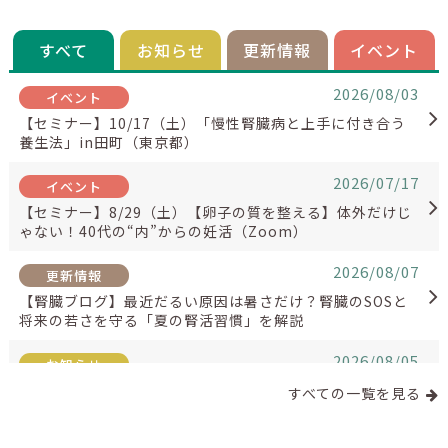
すべて
お知らせ
更新情報
イベント
2026/08/03
【セミナー】10/17（土）「慢性腎臓病と上手に付き合う
養生法」in田町（東京都）
2026/07/17
【セミナー】8/29（土）【卵子の質を整える】体外だけじ
ゃない！40代の“内”からの妊活（Zoom）
2026/08/07
【腎臓ブログ】最近だるい原因は暑さだけ？腎臓のSOSと
将来の若さを守る「夏の腎活習慣」を解説
2026/08/05
【NEWS】イスクラ産業株式会社主催イベントに相談員と
すべての一覧を見る
して参加しました