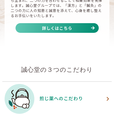
ら生まれ、二つの力を合わせることで相乗効果を発揮
します。誠心堂グループでは、「漢方」と「鍼灸」の
【執筆実績】全国鍼灸マッサージ協会NEWS、コラム掲
二つの力に人の知恵と誠意を添えて、心身を癒し整え
載 中医学と体の不調「負けない体」花粉症は一年を通し
るお手伝いをいたします。
て整える
2026/07/29
詳しくはこちら
【NEWS】「Femtech Japan 2026」に出展いたしました
2026/07/27
【SHOP】夏こそ、煎じはおまかせ。自動煎じ器「煎治・LI
TE」キャンペーン開催
2026/07/25
誠心堂の３つのこだわり
【SHOP】爽肌精Ｗポイントデー
2026/07/18
【セミナー】11/7（土）妊活スタート講座 「中医学で考え
煎じ薬へのこだわり
る子宮腺筋症・筋腫 妊活中の食養生と体質改善」（Zoo
m）
2026/07/15