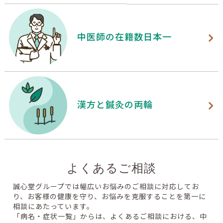
【お客様の声】毎回の効果にびっくり！ 鍼灸で肩の痛みを
改善
中医師の在籍数日本一
2026/07/11
【腎臓ブログ】夏に悪化する腎臓病｜脱水・熱中症と腎機
能低下の関係をやさしく解説
2026/07/06
【NEWS】【誠心堂漢方館 銀座店】第二子妊活を支えた漢
漢方と鍼灸の両輪
方と鍼灸 1年8か月の妊活を経て自然妊娠された方のイン
タビュー動画を公開
2026/07/01
【研修報告】浅川要先生 特別講演・社内勉強会 報告
よくあるご相談
2026/06/30
誠心堂グループでは幅広いお悩みのご相談に対応してお
【お客様の声】【動画】第二子妊活インタビュー｜育児と
り、お客様の健康を守り、お悩みを克服することを第一に
仕事を両立しながら授かりました
相談にあたっています。
「病名・症状一覧」からは、よくあるご相談における、中
2026/06/27