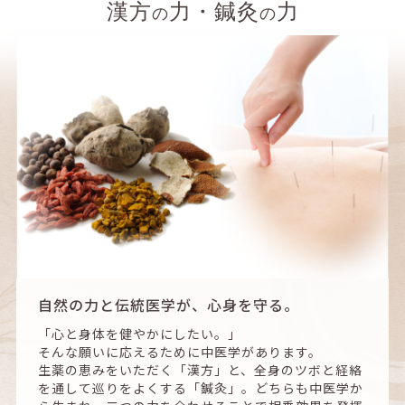
2026/08/05
漢方
力・鍼灸
力
の
の
【NEWS】小太郎漢方製薬 美川工場を見学しました
2026/08/04
【NEWS】誠心堂グループ独自の「三焦調整法」に新メニ
ューを追加 ゴッドクリーナーを組み合わせた養生コース
を9月1日より提供開始
2026/08/01
【お客様の声】【動画】第一子妊活インタビュー｜「続け
てよかった」40代で授かれた漢方で起きた変化
2026/08/01
【お客様の声】【動画】第一子妊活インタビュー｜繰り返
す流産のその先に「不育症」と診断されてからの歩み
自然の力と伝統医学が、心身を守る。
2026/07/31
「心と身体を健やかにしたい。」
【セミナー】10/31（土）「漢方で腎臓ケア。疲れ・血
そんな願いに応えるために中医学があります。
圧・むくみに悩む50代からの選択」（Zoom）
生薬の恵みをいただく「漢方」と、全身のツボと経絡
を通して巡りをよくする「鍼灸」。どちらも中医学か
2026/07/29