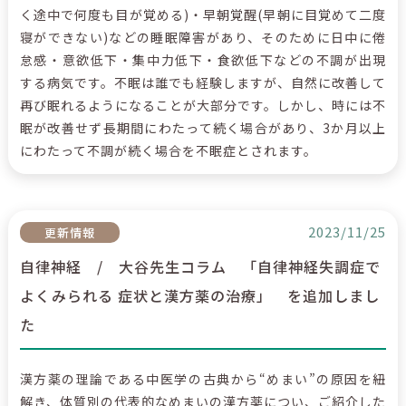
く途中で何度も目が覚める)・早朝覚醒(早朝に目覚めて二度
寝ができない)などの睡眠障害があり、そのために日中に倦
怠感・意欲低下・集中力低下・食欲低下などの不調が出現
する病気です。不眠は誰でも経験しますが、自然に改善して
再び眠れるようになることが大部分です。しかし、時には不
眠が改善せず長期間にわたって続く場合があり、3か月以上
にわたって不調が続く場合を不眠症とされます。
2023/11/25
更新情報
自律神経 / 大谷先生コラム 「自律神経失調症で
よくみられる 症状と漢方薬の治療」 を追加しまし
た
漢方薬の理論である中医学の古典から“めまい”の原因を紐
解き、体質別の代表的なめまいの漢方薬につい、ご紹介した