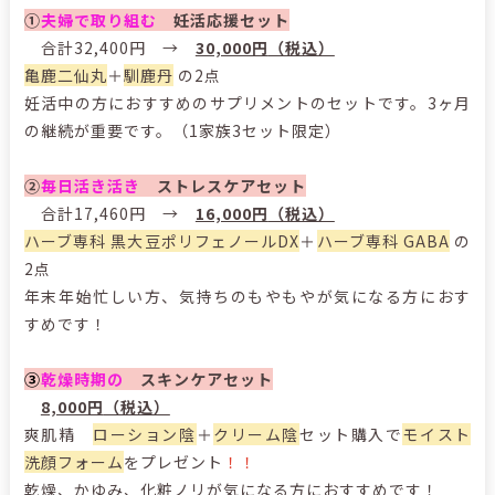
①
夫婦で取り組む
妊活応援セット
合計32,400円 →
30,000円
（税込）
亀鹿二仙丸
＋
馴鹿丹
の2点
妊活中の方におすすめのサプリメントのセットです。3ヶ月
の継続が重要です。（1家族3セット限定）
②
毎日活き活き
ストレスケアセット
合計17,460円 →
16,000円
（税込）
ハーブ専科 黒大豆ポリフェノールDX
＋
ハーブ専科 GABA
の
2点
年末年始忙しい方、気持ちのもやもやが気になる方におす
すめです！
③
乾燥時期の
スキンケアセット
8,000円
（税込）
爽肌精
ローション陰
＋
クリーム陰
セット購入で
モイスト
洗顔フォーム
をプレゼント
！！
乾燥、かゆみ、化粧ノリが気になる方におすすめです！