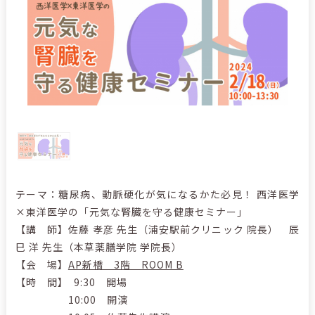
テーマ：糖尿病、動脈硬化が気になるかた必見！ 西洋医学
×東洋医学の「元気な腎臓を守る健康セミナー」
【講 師】佐藤 孝彦 先生（浦安駅前クリニック 院長） 辰
巳 洋 先生（本草薬膳学院 学院長）
【会 場】
AP新橋 3階 ROOM B
【時 間】 9:30 開場
10:00 開演