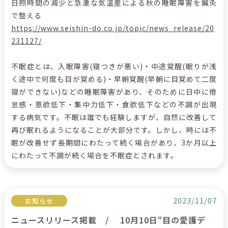
日照時間の減少と急激な気温差による秋の睡眠障害を鍼灸
で整える
https://www.seishin-do.co.jp/topic/news_release/20
231127/
不眠症とは、入眠障害(寝つきが悪い)・中途覚醒(眠りが浅
く途中で何度も目が覚める)・早朝覚醒(早朝に目覚めて二度
寝ができない)などの睡眠障害があり、そのために日中に倦
怠感・意欲低下・集中力低下・食欲低下などの不調が出現
する病気です。不眠は誰でも経験しますが、自然に改善して
再び眠れるようになることが大部分です。しかし、時には不
眠が改善せず長期間にわたって続く場合があり、3か月以上
にわたって不調が続く場合を不眠症とされます。
2023/11/07
お知らせ
ニュースリリース掲載 / 10月10日“目の愛護デ