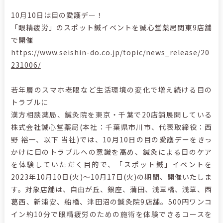
10月10日は目の愛護デー！
「眼精疲労」のスポット鍼イベントを誠心堂薬局関東9店舗
で開催
https://www.seishin-do.co.jp/topic/news_release/20
231006/
若年層のスマホ老眼など生活環境の変化で増え続ける目の
トラブルに
漢方相談薬局、鍼灸院を東京・千葉で20店舗展開している
株式会社誠心堂薬局(本社：千葉県市川市、代表取締役：西
野 裕一、以下 当社)では、10月10日の目の愛護デーをきっ
かけに目のトラブルへの意識を高め、鍼灸による目のケア
を体験していただく目的で、「スポット鍼」イベントを
2023年10月10日(火)～10月17日(火)の期間、開催いたしま
す。対象店舗は、自由が丘、銀座、蒲田、浅草橋、浅草、西
葛西、新浦安、船橋、津田沼の鍼灸院9店舗。500円ワンコ
イン約10分で眼精疲労のための施術を体験できるコースを