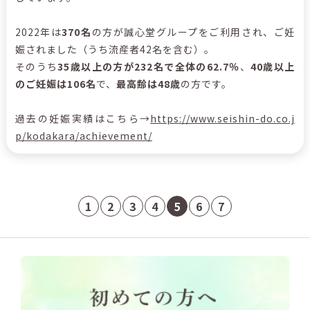
2022年は
370
名
の方が誠心堂グループをご利用され、ご妊
娠されました（うち流産者42名を含む）。
そのうち
35歳以上の方が232名で全体の62.7％
、
40歳以上
のご妊娠は106名
で、
最高齢は48歳
の方です。
過去の妊娠実績はこちら→
https://www.seishin-do.co.j
p/kodakara/achievement/
1
2
3
4
5
6
7