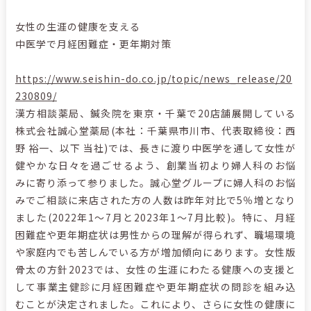
女性の生涯の健康を支える
中医学で月経困難症・更年期対策
https://www.seishin-do.co.jp/topic/news_release/20
230809/
漢方相談薬局、鍼灸院を東京・千葉で20店舗展開している
株式会社誠心堂薬局(本社：千葉県市川市、代表取締役：西
野 裕一、以下 当社)では、長きに渡り中医学を通して女性が
健やかな日々を過ごせるよう、創業当初より婦人科のお悩
みに寄り添って参りました。誠心堂グループに婦人科のお悩
みでご相談に来店された方の人数は昨年対比で5％増となり
ました(2022年1～7月と2023年1～7月比較)。特に、月経
困難症や更年期症状は男性からの理解が得られず、職場環境
や家庭内でも苦しんでいる方が増加傾向にあります。女性版
骨太の方針2023では、女性の生涯にわたる健康への支援と
して事業主健診に月経困難症や更年期症状の問診を組み込
むことが決定されました。これにより、さらに女性の健康に