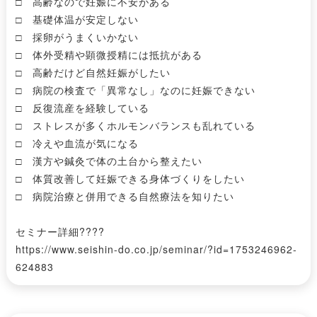
□ 高齢なので妊娠に不安がある
□ 基礎体温が安定しない
□ 採卵がうまくいかない
□ 体外受精や顕微授精には抵抗がある
□ 高齢だけど自然妊娠がしたい
□ 病院の検査で「異常なし」なのに妊娠できない
□ 反復流産を経験している
□ ストレスが多くホルモンバランスも乱れている
□ 冷えや血流が気になる
□ 漢方や鍼灸で体の土台から整えたい
□ 体質改善して妊娠できる身体づくりをしたい
□ 病院治療と併用できる自然療法を知りたい
セミナー詳細????
https://www.seishin-do.co.jp/seminar/?id=1753246962-
624883