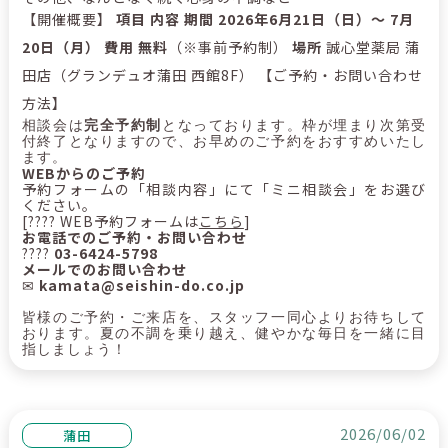
【開催概要】
項目
内容
期間
2026年6月21日（日）～ 7月
20日（月）
費用
無料
（※事前予約制）
場所
誠心堂薬局 蒲
田店（グランデュオ蒲田 西館8F）
【ご予約・お問い合わせ
方法】
相談会は
完全予約制
となっております。枠が埋まり次第受
付終了となりますので、お早めのご予約をおすすめいたし
ます。
WEBからのご予約
予約フォームの「相談内容」にて「ミニ相談会」をお選び
ください。
[???? WEB予約フォームは
こちら
]
お電話でのご予約・お問い合わせ
????
03-6424-5798
メールでのお問い合わせ
✉
kamata@seishin-do.co.jp
皆様のご予約・ご来店を、スタッフ一同心よりお待ちして
おります。夏の不調を乗り越え、健やかな毎日を一緒に目
指しましょう！
2026/06/02
蒲田