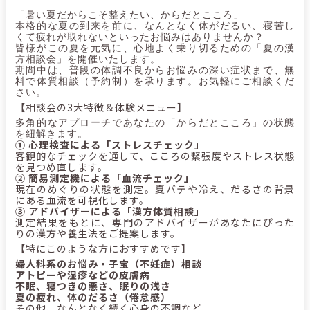
「暑い夏だからこそ整えたい、からだとこころ」
本格的な夏の到来を前に、なんとなく体がだるい、寝苦し
くて疲れが取れないといったお悩みはありませんか？
皆様がこの夏を元気に、心地よく乗り切るための「夏の漢
方相談会」を開催いたします。
期間中は、普段の体調不良からお悩みの深い症状まで、無
料で体質相談（予約制）を承ります。お気軽にご相談くだ
さい。
【相談会の3大特徴＆体験メニュー】
多角的なアプローチであなたの「からだとこころ」の状態
を紐解きます。
① 心理検査による「ストレスチェック」
客観的なチェックを通して、こころの緊張度やストレス状態
を見つめ直します。
② 簡易測定機による「血流チェック」
現在のめぐりの状態を測定。夏バテや冷え、だるさの背景
にある血流を可視化します。
③ アドバイザーによる「漢方体質相談」
測定結果をもとに、専門のアドバイザーがあなたにぴった
りの漢方や養生法をご提案します。
【特にこのような方におすすめです】
婦人科系のお悩み・子宝（不妊症）相談
アトピーや湿疹などの皮膚病
不眠、寝つきの悪さ、眠りの浅さ
夏の疲れ、体のだるさ（倦怠感）
その他、なんとなく続く心身の不調など