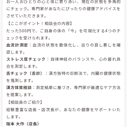
お一人おひとりの心と体に寄り添い、現在の状態を多角的
にチェック。専門家があなたにぴったりの健康アドバイスを
させていただきます。
【ここがポイント！相談会の内容】
たった500円で、ご自身の体の「今」を可視化する4つのチ
ェックを受けられます。
血流計測定
：血流の状態を数値化し、巡りの良し悪しを確
認します。
ストレス度チェック
：自律神経のバランスや、心の疲れ具
合を測定します。
舌チェック（舌診）
：漢方独特の診断法で、内臓の健康状態
を推測します。
漢方体質相談
：測定結果に基づき、専門家が最適なケア方法
を提案します。
【相談員のご紹介】
経験豊富な店長・店次長が、あなたの健康をサポートいた
します。
阪本 大作（店長）