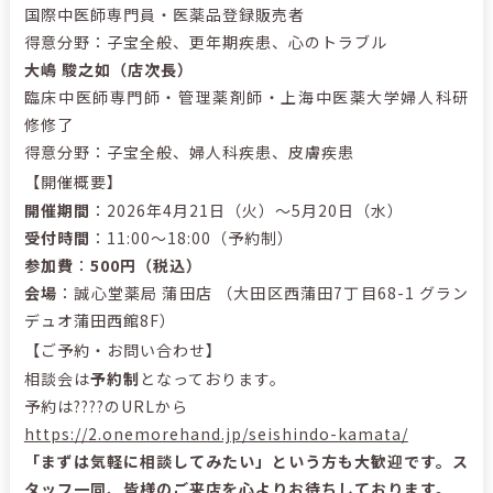
国際中医師専門員・医薬品登録販売者
得意分野：子宝全般、更年期疾患、心のトラブル
大嶋 駿之如（店次長）
臨床中医師専門師・管理薬剤師・上海中医薬大学婦人科研
修修了
得意分野：子宝全般、婦人科疾患、皮膚疾患
【開催概要】
開催期間
：2026年4月21日（火）〜5月20日（水）
受付時間
：11:00〜18:00（予約制）
参加費
：
500円（税込）
会場
：誠心堂薬局 蒲田店 （大田区西蒲田7丁目68-1 グラン
デュオ蒲田西館8F）
【ご予約・お問い合わせ】
相談会は
予約制
となっております。
予約は????のURLから
https://2.onemorehand.jp/seishindo-kamata/
「まずは気軽に相談してみたい」という方も大歓迎です。ス
タッフ一同、皆様のご来店を心よりお待ちしております。