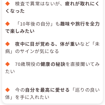
◆
検査で異常はないが、
疲れが取れにく
くなった
◆
「10年後の自分」も
趣味や旅行を全力
で楽しみたい
◆
夜中に目が覚める、体が重い
など「未
病」のサインが気になる
◆
70歳現役の
健康の秘訣
を直接聞いてみ
たい
◆
今の
自分を最高に愛せる
「巡りの良い
体」を手に入れたい