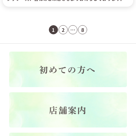
1
2
…
8