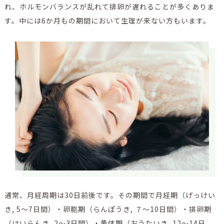
れ、ホルモンバランスが乱れて排卵が遅れることが多くありま
す。中には6か月もの期間において生理が来ない方もいます。
通常、月経周期は30日前後です。その期間で月経期（げっけい
き, 5～7日間）・卵胞期（らんぽうき, ７～10日間）・排卵期
（はいらんき, 2～3日間）・黄体期（おうたいき, 12～14日