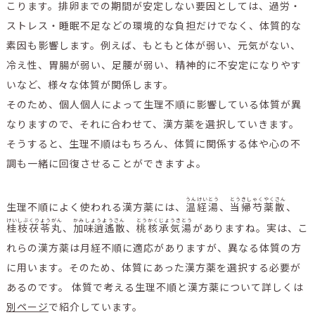
こります。排卵までの期間が安定しない要因としては、過労・
ストレス・睡眠不足などの環境的な負担だけでなく、体質的な
素因も影響します。例えば、もともと体が弱い、元気がない、
冷え性、胃腸が弱い、足腰が弱い、精神的に不安定になりやす
いなど、様々な体質が関係します。
そのため、個人個人によって生理不順に影響している体質が異
なりますので、それに合わせて、漢方薬を選択していきます。
そうすると、生理不順はもちろん、体質に関係する体や心の不
調も一緒に回復させることができますよ。
うんけいとう
とうきしゃくやくさん
生理不順によく使われる漢方薬には、
温経湯
、
当帰芍薬散
、
けいしぶくりょうがん
かみしょうようさん
とうかくじょうきとう
桂枝茯苓丸
、
加味逍遙散
、
桃核承気湯
がありますね。実は、こ
れらの漢方薬は月経不順に適応がありますが、異なる体質の方
に用います。そのため、体質にあった漢方薬を選択する必要が
あるのです。 体質で考える生理不順と漢方薬について詳しくは
別ページ
で紹介しています。