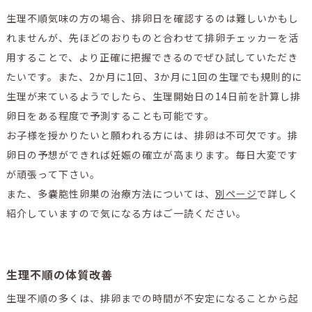
生理不順気味の方の場合、排卵日を確認するのは難しいかもし
れませんが、先ほどのおりものと合わせて排卵チェッカーを活
用することで、より正確に把握できるのでぜひ試していただき
たいです。また、2か月に1回、3か月に1回の生理でも規則的に
生理が来ているようでしたら、生理開始日の14日前を計算し排
卵日をある程度で予測することも可能です。
お子様を授かりたいと願われる方には、排卵は不可欠です。排
卵日の予想ができれば妊娠の確立が高まります。毎日大変です
が頑張って下さい。
また、多嚢胞性卵巣の治療方法については、
別ページ
で詳しく
紹介していますので気になる方はご一読ください。
生理不順の体質改善
生理不順の多くは、排卵までの時間が不安定になることから起