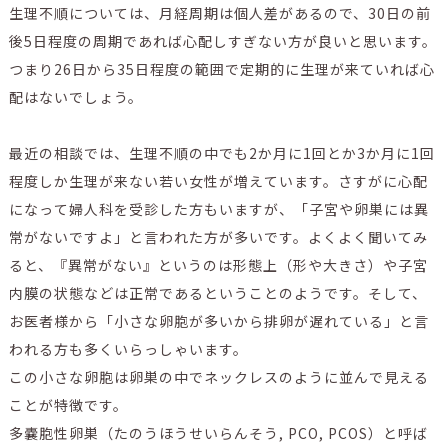
生理不順については、月経周期は個人差があるので、30日の前
後5日程度の周期であれば心配しすぎない方が良いと思います。
つまり26日から35日程度の範囲で定期的に生理が来ていれば心
配はないでしょう。
最近の相談では、生理不順の中でも2か月に1回とか3か月に1回
程度しか生理が来ない若い女性が増えています。さすがに心配
になって婦人科を受診した方もいますが、「子宮や卵巣には異
常がないですよ」と言われた方が多いです。よくよく聞いてみ
ると、『異常がない』というのは形態上（形や大きさ）や子宮
内膜の状態などは正常であるということのようです。そして、
お医者様から「小さな卵胞が多いから排卵が遅れている」と言
われる方も多くいらっしゃいます。
この小さな卵胞は卵巣の中でネックレスのように並んで見える
ことが特徴です。
多嚢胞性卵巣（たのうほうせいらんそう, PCO, PCOS）と呼ば