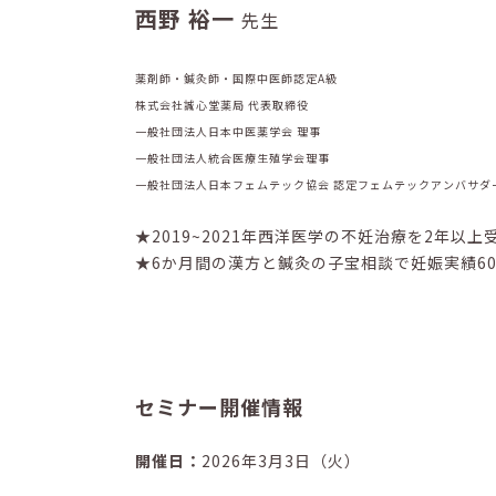
西野 裕一
先生
薬剤師・鍼灸師・国際中医師認定A級
株式会社誠心堂薬局 代表取締役
一般社団法人日本中医薬学会 理事
一般社団法人統合医療生殖学会理事
一般社団法人日本フェムテック協会 認定フェムテックアンバサダ
★2019~2021年西洋医学の不妊治療を2年
★6か月間の漢方と鍼灸の子宝相談で妊娠実績60％
セミナー開催情報
開催日：
2026年3月3日（火）