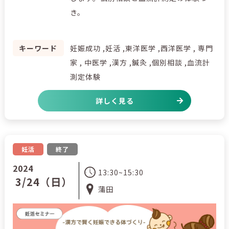
き。
キーワード
妊娠成功 ,妊活 ,東洋医学 ,西洋医学 , 専門
家 , 中医学 ,漢方 ,鍼灸 ,個別相談 ,血流計
測定体験
詳しく見る
妊活
終了
2024
13:30~15:30
3/24（日）
蒲田