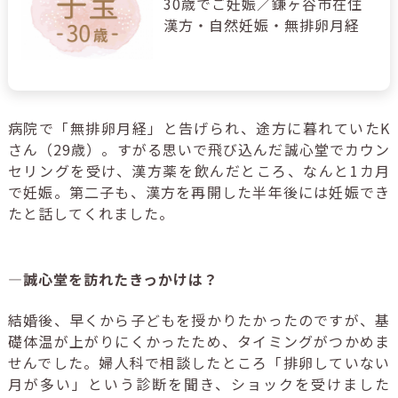
30歳でご妊娠／鎌ヶ谷市在住
漢方・自然妊娠・無排卵月経
病院で「無排卵月経」と告げられ、途方に暮れていた
K
さん（
29
歳）。すがる思いで飛び込んだ誠心堂でカウン
セリングを受け、漢方薬を飲んだところ、なんと
1
カ月
で妊娠。第二子も、漢方を再開した半年後には妊娠でき
たと話してくれました。
―誠心堂を訪れたきっかけは？
結婚後、早くから子どもを授かりたかったのですが、基
礎体温が上がりにくかったため、タイミングがつかめま
せんでした。婦人科で相談したところ「排卵していない
月が多い」という診断を聞き、ショックを受けました