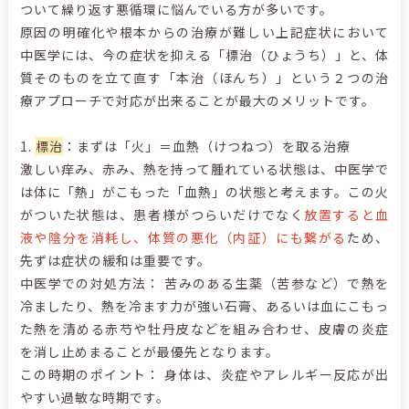
ついて繰り返す悪循環に悩んでいる方が多いです。
原因の明確化や根本からの治療が難しい上記症状において
中医学には、今の症状を抑える「標治（ひょうち）」と、体
質そのものを立て直す「本治（ほんち）」という２つの治
療アプローチで対応が出来ることが最大のメリットです。
1.
標治
：まずは「火」＝血熱（けつねつ）を取る治療
激しい痒み、赤み、熱を持って腫れている状態は、中医学で
は体に「熱」がこもった「血熱」の状態と考えます。この火
がついた状態は、患者様がつらいだけでなく
放置すると血
液や陰分を消耗し、体質の悪化（内証）にも繋がる
ため、
先ずは症状の緩和は重要です。
中医学での対処方法： 苦みのある生薬（苦参など）で熱を
冷ましたり、熱を冷ます力が強い石膏、あるいは血にこもっ
た熱を清める赤芍や牡丹皮などを組み合わせ、皮膚の炎症
を消し止めまることが最優先となります。
この時期のポイント： 身体は、炎症やアレルギー反応が出
やすい過敏な時期です。