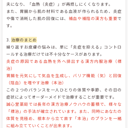
夫になり、「血熱（炎症）」が再燃しにくくなります。
また、胃腸から肌の材料である血液が作られるため、炎症
や傷で消耗した肌の回復には、
補血や補陰の漢方も重要
で
す。
3.
治療のまとめ
繰り返すお皮膚の悩みは、単に「炎症を抑える」コントロ
ールする治療だけでは不十分なケースがあります。
炎症の原因である血熱を外へ排出する漢方内服治療（標
治）
胃腸を元気にして気血を生成し、バリア機能（気）と回復
（陰血）を増やす治療（本治）
この２つのバランスを一人ひとりの体質や季節、その日の
症状によってオーダーメイドで治療することが重要です。
誠心堂薬局では長年の漢方治療ノウハウの蓄積で、様々な
「標治」の手法が確立されています。また、同時にあなたの
体質を見極め、根本から立て直す「本治」のプランを一緒
に組み立てていくことが出来ます。