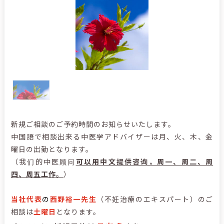
新規ご相談のご予約時間のお知らせいたします。
中国語で相談出来る中医学アドバイザーは月、火、木、金
曜日の出勤となります。
（我们的中医顾问
可以用中文提供咨询，周一、周二、周
四、周五工作
。
）
当社代表
の
西野裕一先生
（不妊治療のエキスパート）のご
相談は
土曜日
となります。