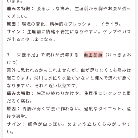
います。
痛みの特徴：
張るような痛み。生理前から胸やお腹が張っ
て苦しい。
原因：
環境の変化、精神的なプレッシャー、イライラ。
サイン：
生理前に情緒不安定になりやすい。ゲップやガス
が出ると少し楽になる。
3. 「栄養不足」で流れが渋滞する：
血虚瘀血
（けっきょお
けつ）
意外に思われるかもしれませんが、血が足りなくても痛みは
起こります。河川も水位や水量が少ないと淀んで流れが悪く
なりますが、それと近い状態です。
痛みの特徴：
生理の終わりかけや、生理後にシクシクと重
だるく痛む。
原因：
胃腸が弱く栄養が作れない、過度なダイエット、産
後や過労。
サイン：
顔色が白っぽい。めまいや立ちくらみがしやす
い。