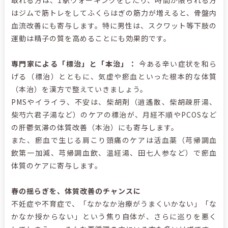
取れる方は、
1
駅ウォーキングをしたり、時間が限られる方
はジムで筋トレをしてふくらはぎの筋力が増えると、骨盤内
血流改善にも寄与します。特に男性は、スクワット等下肢の
運動は精子の質を高めることにも効果的です。
専門家による「標治」と「本治」：
今ある辛い症状を和ら
げる（標治）とともに、気虚や瘀血といった根本的な体質
（本治）を漢方で整えていきましょう。
PMS
やイライラ、不安は、柴胡剤（逍遙散、柴胡疎肝湯、
柴芍六君子湯など）のケアの標治が、月経不順や
PCOS
など
の肝鬱気滞の体質改善（本治）にも寄与します。
また、瘀血で生じる肩こり頭痛のケアは活血薬（芎帰調血
飲第一加減、芎帰調血飲、温経湯、田七人参など）で瘀血
体質のケアに寄与します。
春の揺らぎを、体質改善のチャンスに
不妊症や不育症で、「なかなか治療がうまくいかない」「な
かなか授からない」という焦り自体が、さらに巡りを悪く