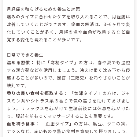
月経痛を和らげるための養生と対策
痛みのタイプに合わせたケアを取り入れることで、月経痛は
改善していくことができます。瘀血の解消は、3~6ヶ月で変
化していくことが多く、月経の塊や血色が改善するなど自
覚する変化も現れることが多いです。
日常でできる養生
温める習慣：
特に「寒凝タイプ」の方は、春や夏でも温煦
する漢方薬などを活用しましょう。冷えは重く沈み下から侵
襲することが多いので、足首（三陰交）を冷やさないことが
鉄則です。
香りの良い食材を摂取する：
「気滞タイプ」の方は、ジャ
スミン茶やシトラス系の香りで気の巡りを助けてあげまし
ょう。リラックスを心がけて生理前後には休息を心がけた
り、腹部を前もってマッサージすることも重要です。
血を補う食事：
「血虚タイプ」の方は、黒豆、クコの実、
ナツメなど、赤いものや黒い食材を意識して摂りましょう。