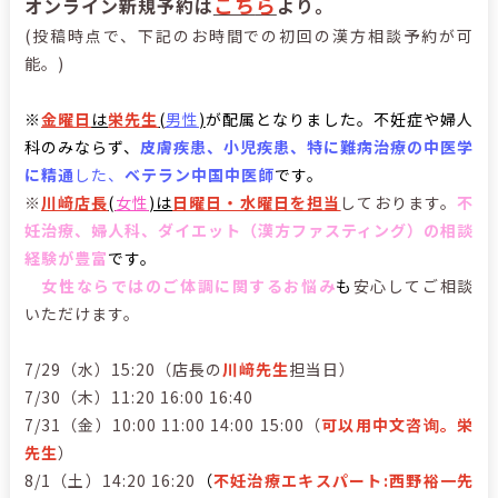
こち
ら
オンライン新規予約は
より。
(投稿時点で、下記のお時間での初回の漢方相談予約が可
能。)
※
金曜日
は
栄先生
(
男性
)
が配属となりました。
不妊症や婦人
科のみならず、
皮膚疾患、小児疾患、特に難病治療の中医学
に精通
した、
ベテラン中国中医師
です。
※
川﨑店長
(
女性
)は
日曜日・水曜日を担当
しております。
不
妊治療
、婦人科、ダイエット（漢方ファスティング）の
相談
経験が豊富
です。
女性ならではのご体調に関するお悩み
も
安心してご相談
いただけます。
7/29（水）15:20（店長の
川﨑先生
担当日）
7/30（木）11:20 16:00 16:40
7/31（金）10:00 11:00 14:00 15:00（
可以用中文咨询。栄
先生
）
8/1（土）14:20 16:20
（
不妊治療エキスパート:西野裕一先