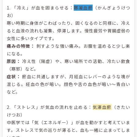
1. 「冷え」が血を固まらせる：
寒凝血瘀
（かんぎょうけつ
お）
寒い時期に身体がこわばったり、固くなるのと同様に、冷え
ると血液の流れも凝集、停滞します。慢性疲労や胃腸虚弱の
女性に多いタイプです。
痛みの特徴：
刺すような強い痛み。お腹を温めると少し楽
になる。
原因：
冷え性（陽虚）や、寒い場所での活動、冷たい飲食
（寒邪）など。
症状：
瘀血に共通しますが、月経血にレバーのような塊が
混じる。経血の色が暗い。顔色や舌の血色が暗い～青白い
など。
2. 「ストレス」が気血の流れを止める：
気滞血瘀
（きたい
けつお）
中医学では「気（エネルギー）」が血を動かすと考えていま
す。ストレスで気の巡りが滞ると、血も一緒に止まってしま