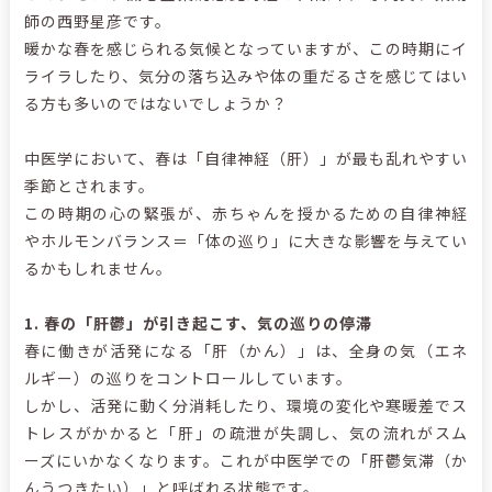
師の西野星彦です。
暖かな春を感じられる気候となっていますが、この時期に
イ
ライラしたり、気分の落ち込みや体の重だるさを感じてはい
る方も多いのではないでしょうか？
中医学において、春は「自律神経（肝）」が最も乱れやすい
季節とされます。
この時期の心の緊張が、赤ちゃんを授かるための自律神経
やホルモンバランス＝「体の巡り」に大きな影響を与えてい
るかもしれません。
1.
春の「肝鬱」が引き起こす、気の巡りの停滞
春に働きが活発になる「肝（かん）」は、全身の気（エネ
ルギー）の巡りをコントロールしています。
しかし、活発に動く分消耗したり、環境の変化や寒暖差でス
トレスがかかると「肝」の疏泄が失調し、気の流れがスム
ーズにいかなくなります。これが中医学での「肝鬱気滞（か
んうつきたい）」と呼ばれる状態です。