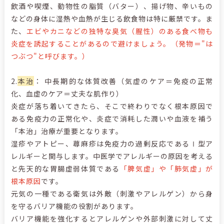
飲酒や喫煙、動物性の脂質（バター）、揚げ物、辛いもの
などの身体に湿熱や血熱が生じる飲食物は特に厳禁です。ま
た、
エビやカニなどの独特な臭気（腥性）のある食べ物も
炎症を誘起することがあるので避けましょう。（発物＝"は
つぶつ"と呼びます。）
2.
本治
： 中長期的な体質改善（気虚のケア＝免疫の正常
化、血虚のケア＝丈夫な肌作り）
炎症が落ち着いてきたら、そこで終わりでなく根本原因で
ある免疫力の正常化や、炎症で消耗した潤いや血液を補う
「本治」治療が重要となります。
湿疹やアトピー、蕁麻疹は免疫力の過剰反応であるⅠ型ア
レルギーと関与します。中医学でアレルギーの原因を考える
と先天的な胃腸虚弱体質である
「脾気虚」や「肺気虚」が
根本原因
です。
元気の一種である衛気は外敵（刺激やアレルゲン）から身
を守るバリア機能の役割があります。
バリア機能を強化するとアレルゲンや外部刺激に対して丈