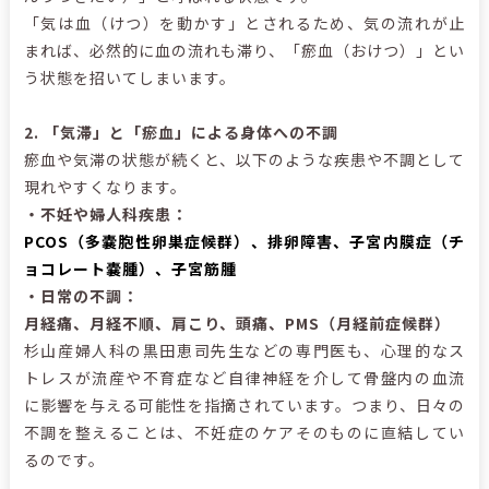
「気は血（けつ）を動かす」とされるため、気の流れが止
まれば、必然的に血の流れも滞り、「瘀血（おけつ）」とい
う状態を招いてしまいます。
2.
「気滞」と「瘀血」による身体への不調
瘀血や気滞の状態が続くと、以下のような疾患や不調として
現れやすくなります。
・不妊や婦人科疾患：
PCOS
（多嚢胞性卵巣症候群）、排卵障害、子宮内膜症（チ
ョコレート嚢腫）、子宮筋腫
・日常の不調：
月経痛、月経不順、肩こり、頭痛、
PMS
（月経前症候群）
杉山産婦人科の黒田恵司先生などの専門医も、心理的なス
トレスが流産や不育症など自律神経を介して骨盤内の血流
に影響を与える可能性を指摘されています。つまり、日々の
不調を整えることは、不妊症のケアそのものに直結してい
るのです。