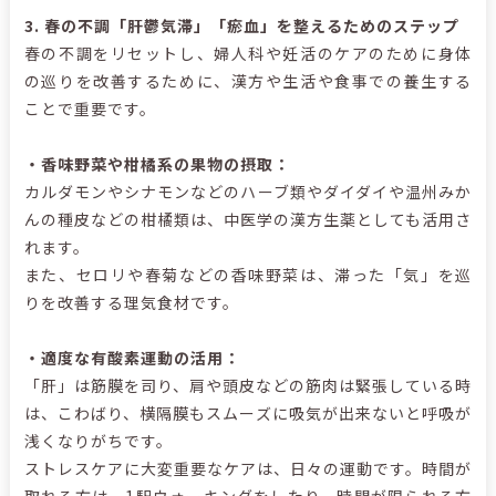
3.
春の不調「肝鬱気滞」「瘀血」を整えるためのステップ
春の不調をリセットし、婦人科や妊活のケアのために身体
の巡りを改善するために、漢方や生活や食事での養生する
ことで重要です。
・香味野菜や柑橘系の果物の摂取：
カルダモンやシナモンなどのハーブ類やダイダイや温州みか
んの種皮などの柑橘類は、中医学の漢方生薬としても活用さ
れます。
また、セロリや春菊などの香味野菜は、滞った「気」を巡
りを改善する理気食材です。
・適度な有酸素運動の活用：
「肝」は筋膜を司り、肩や頭皮などの筋肉は緊張している時
は、こわばり、横隔膜もスムーズに吸気が出来ないと呼吸が
浅くなりがちです。
ストレスケアに大変重要なケアは、日々の運動です。時間が