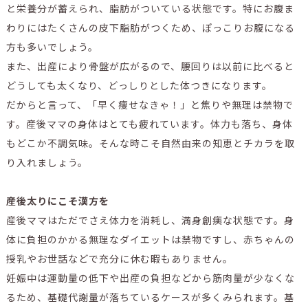
と栄養分が蓄えられ、脂肪がついている状態です。特にお腹ま
わりにはたくさんの皮下脂肪がつくため、ぽっこりお腹になる
方も多いでしょう。
また、出産により骨盤が広がるので、腰回りは以前に比べると
どうしても太くなり、どっしりとした体つきになります。
だからと言って、「早く痩せなきゃ！」と焦りや無理は禁物で
す。産後ママの身体はとても疲れています。体力も落ち、身体
もどこか不調気味。そんな時こそ自然由来の知恵とチカラを取
り入れましょう。
産後太りにこそ漢方を
産後ママはただでさえ体力を消耗し、満身創痍な状態です。身
体に負担のかかる無理なダイエットは禁物ですし、赤ちゃんの
授乳やお世話などで充分に休む暇もありません。
妊娠中は運動量の低下や出産の負担などから筋肉量が少なくな
るため、基礎代謝量が落ちているケースが多くみられます。基