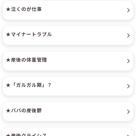
★泣くのが仕事
★マイナートラブル
★産後の体重管理
★「ガルガル期」？
★パパの産後鬱
★産後クライシス