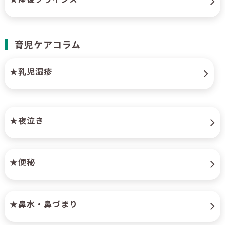
育児ケアコラム
★乳児湿疹
★夜泣き
★便秘
★鼻水・鼻づまり