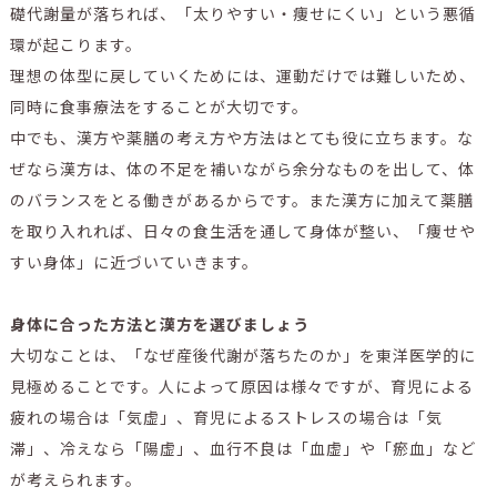
礎代謝量が落ちれば、「太りやすい・痩せにくい」という悪循
環が起こります。
理想の体型に戻していくためには、運動だけでは難しいため、
同時に食事療法をすることが大切です。
中でも、漢方や薬膳の考え方や方法はとても役に立ちます。な
ぜなら漢方は、体の不足を補いながら余分なものを出して、体
のバランスをとる働きがあるからです。また漢方に加えて薬膳
を取り入れれば、日々の食生活を通して身体が整い、「痩せや
すい身体」に近づいていきます。
身体に合った方法と漢方を選びましょう
大切なことは、「なぜ産後代謝が落ちたのか」を東洋医学的に
見極めることです。人によって原因は様々ですが、育児による
疲れの場合は「気虚」、育児によるストレスの場合は「気
滞」、冷えなら「陽虚」、血行不良は「血虚」や「瘀血」など
が考えられます。