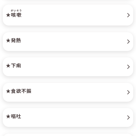
がいそう
★
咳嗽
★発熱
★下痢
★食欲不振
★嘔吐