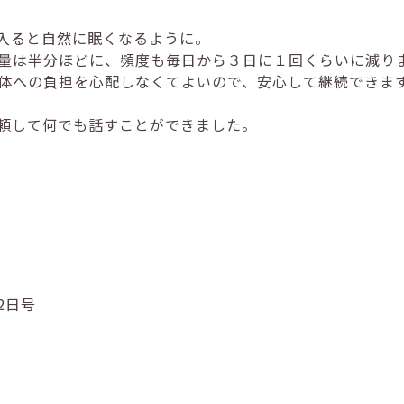
入ると自然に眠くなるように。
量は半分ほどに、頻度も毎日から３日に１回くらいに減り
体への負担を心配しなくてよいので、安心して継続できま
頼して何でも話すことができました。
2日号