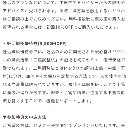
妊活のプランなどについて、中医学アドバイザーからの説明や
アドバイスが受けられます。実際に漢方薬を服用するかどうか
はご相談の上でお決めください。無料相談後に漢方薬の購入を
希望される場合には、初回10％OFFでご購入いただけます。
・
妊活鍼灸優待券(5,500円OFF)
妊活鍼灸優待券では、妊活のために開発された誠心堂オリジナ
ルの鍼灸治療「三焦調整法」の施術を初回セミナー優待価格で
受けられます。三焦調整法とは体を3つの部位(上焦・中焦・下
焦)に分け、血流やその偏りを調整する方法です。人の体内を流
れる血液量は限られていますが、現代人は脳を使うことで上焦
に血液が偏りがちです。卵巣・子宮や精巣が位置する下焦の血
流を良くすることで、機能をサポートします。
▼参加特典の申込方法
ご希望の方は、セミナー会場限定でプレゼントいたします。会