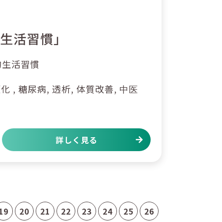
的生活習慣」
的生活習慣
 , 糖尿病, 透析, 体質改善,
中医
詳しく見る
19
20
21
22
23
24
25
26