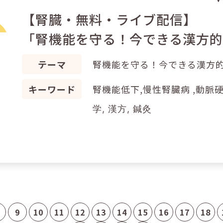
【腎臓・無料・ライブ配信】
「腎機能を守る！今できる漢方
テーマ
腎機能を守る！今できる漢方
キーワード
腎機能低下,慢性腎臓病 ,動脈硬化
学, 漢方, 鍼灸
9
10
11
12
13
14
15
16
17
18