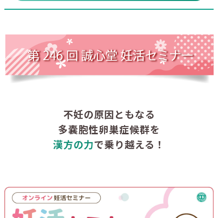
不妊の原因ともなる
多嚢胞性卵巣症候群を
漢方の力
で乗り越える！