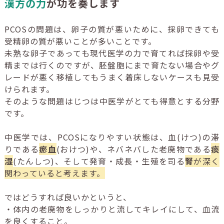
漢方の力
が功を奏します
PCOSの問題は、卵子の質が悪いために、採卵できても
受精卵の質が悪いことが多いことです。
未熟な卵子であっても現代医学の力で育てれば採卵や受
精までは行くのですが、胚盤胞にまで育たない場合やグ
レードが悪く移植してもうまく着床しないケースも見受
けられます。
そのような問題はじつは中医学がとても得意とする分野
です。
中医学では、PCOSになりやすい状態は、血(けつ)の滞
りである
瘀血
(おけつ)や、ネバネバした老廃物である
痰
湿
(たんしつ)、そして発育・成長・生殖を司る
腎
が深く
関わっていると考えます。
ではどうすれば良いかというと、
・体内の老廃物をしっかりと流してキレイにして、血流
を良くすること。