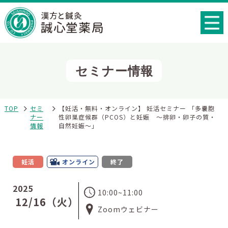
セミナー情報
TOP
セミ
【妊活・無料・オンライン】 妊活セミナー 「多嚢胞
ナー
性卵巣症候群（PCOS）と妊娠 ～排卵・卵子の質・
情報
自然妊娠～」
妊活
オンライン
終了
2025
10:00~11:00
12/16（火）
Zoomウェビナー