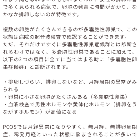
で多く見られる病気で、卵胞の発育に時間がかかり、な
かなか排卵しないのが特徴です。
複数の卵胞がたくさんできるのが多嚢胞性卵巣で、この
状態は病院の超音波検査で確認することができます。
ただ、それだけですぐに多嚢胞性卵巣症候群とは診断さ
れるわけではなく、多嚢胞性卵巣であることに加えて、
以下の3つの項目に全てに当てはまる時に「多嚢胞性卵
巣症候群」と診断されます。
・排卵しづらい、排卵しないなど、月経周期の異常がみ
られる
・卵巣に小さな卵胞がたくさんある（多嚢胞性卵巣）
・血液検査で男性ホルモンや黄体化ホルモン（排卵をう
ながすホルモン）が高値になる
PCOSでは月経異常になりやすく、無月経、無排卵周期
症、稀発月経といった状態に悩まされることが多いで