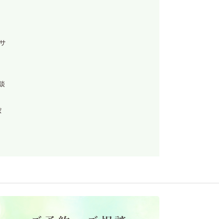
サ
談
ポ