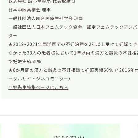
株式会社 誠心堂薬局 代表取締役
日本中医薬学会 理事
一般社団法人統合医療生殖学会 理事
一般社団法人日本フェムテック協会 認定フェムテックアンバ
ダー
★2019~2021年西洋医学の不妊治療を2年以上受けて妊娠でき
なかった33人の患者様において1年以内の漢方と鍼灸の不妊相
で妊娠実績55%
★6か月間の漢方と鍼灸の不妊相談で妊娠実績60％ (*2016年
ータルサイトジネコモニター）
西野先生特集ページはこちら