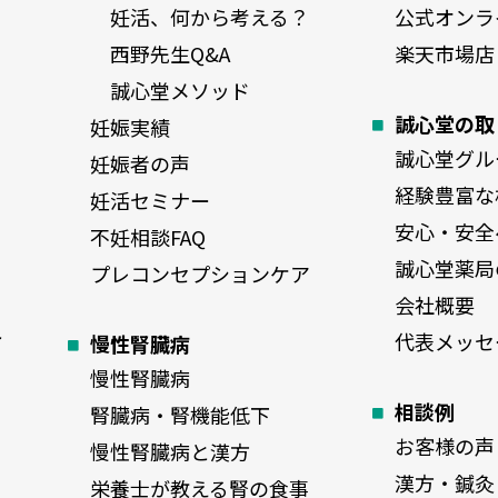
妊活、何から考える？
公式オンラ
西野先生Q&A
楽天市場店
誠心堂メソッド
誠心堂の取
妊娠実績
誠心堂グル
妊娠者の声
経験豊富な
妊活セミナー
安心・安全
不妊相談FAQ
誠心堂薬局
プレコンセプションケア
会社概要
ト
代表メッセ
慢性腎臓病
慢性腎臓病
相談例
腎臓病・腎機能低下
お客様の声
慢性腎臓病と漢方
漢方・鍼灸
栄養士が教える腎の食事