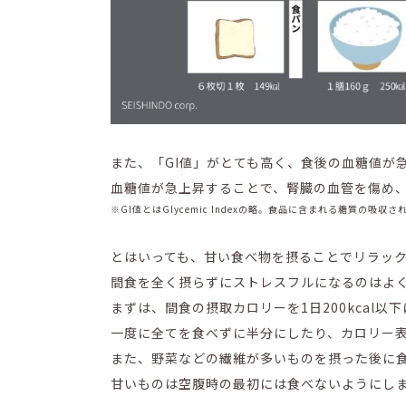
また、「GI値」がとても高く、食後の血糖値が
血糖値が急上昇することで、腎臓の血管を傷め
※GI値とはGlycemic Indexの略。食品に含まれる糖質の
とはいっても、甘い食べ物を摂ることでリラッ
間食を全く摂らずにストレスフルになるのはよ
まずは、間食の摂取カロリーを1日200kcal以
一度に全てを食べずに半分にしたり、カロリー
また、野菜などの繊維が多いものを摂った後に
甘いものは空腹時の最初には食べないようにし