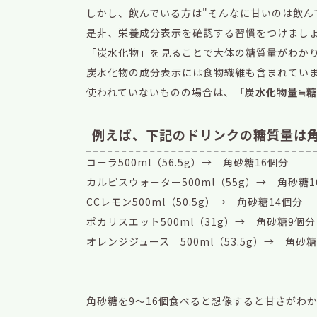
しかし、飲んでいる方は"そんなに甘いのは飲ん
是非、栄養成分表示を確認する習慣をつけまし
「炭水化物」を見ることで大体の糖質量がわか
炭水化物の成分表示には食物繊維も含まれてい
使われていないものの場合は、
「炭水化物量≒糖
例えば、下記のドリンクの糖質量は角
コーラ500ml（56.5g）→ 角砂糖16個分
カルピスウォーター500ml（55g）→ 角砂糖1
CCレモン500ml（50.5g）→ 角砂糖14個分
ポカリスエット500ml（31g）→ 角砂糖9個分
オレンジジュース 500ml（53.5g）→ 角砂糖
角砂糖を9～16個食べると想像すると甘さがわ