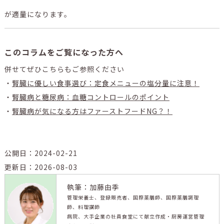
が適量になります。
このコラムをご覧になった方へ
併せてぜひこちらもご参照ください
・
腎臓に優しい食事選び：定食メニューの塩分量に注意！
・
腎臓病と糖尿病：血糖コントロールのポイント
・
腎臓病が気になる方はファーストフードNG？！
公開日：2024-02-21
更新日：2026-08-03
執筆：加藤由季
管理栄養士、登録販売者、国際薬膳師、国際薬膳調理
師、料理講師
病院、大手企業の社員食堂にて献立作成・厨房運営管理