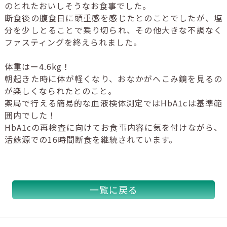
のとれたおいしそうなお食事でした。
断食後の腹食日に頭重感を感じたとのことでしたが、塩
分を少しとることで乗り切られ、その他大きな不調なく
ファスティングを終えられました。
体重はー
4.6kg
！
朝起きた時に体が軽くなり、おなかがへこみ鏡を見るの
が楽しくなられたとのこと。
薬局で行える簡易的な血液検体測定では
HbA1c
は基準範
囲内でした！
HbA1c
の再検査に向けてお食事内容に気を付けながら、
活蘇源での
16
時間断食を継続されています。
一覧に戻る