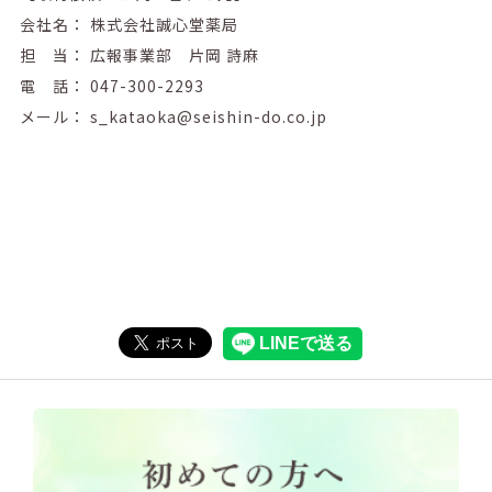
会社名： 株式会社誠心堂薬局
担 当： 広報事業部 片岡 詩麻
電 話： 047-300-2293
メール： s_kataoka@seishin-do.co.jp