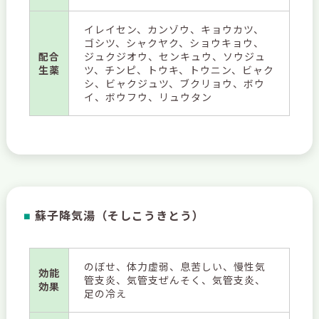
イレイセン、カンゾウ、キョウカツ、
ゴシツ、シャクヤク、ショウキョウ、
配合
ジュクジオウ、センキュウ、ソウジュ
生薬
ツ、チンピ、トウキ、トウニン、ビャク
シ、ビャクジュツ、ブクリョウ、ボウ
イ、ボウフウ、リュウタン
蘇子降気湯（そしこうきとう）
■
のぼせ、体力虚弱、息苦しい、慢性気
効能
管支炎、気管支ぜんそく、気管支炎、
効果
足の冷え