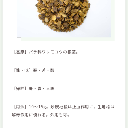
［基原］バラ科ワレモコウの根茎。
［性・味］寒・苦・酸
［帰経］肝・胃・大腸
［用法］10～15g。炒炭地楡は止血作用に，生地楡は
解毒作用に優れる。外用も可。