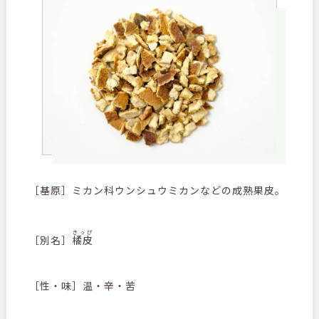
［基原］ミカン科ウンシュウミカンなどの成熟果皮。
きっぴ
［別名］
橘皮
［性・味］温・辛・苦