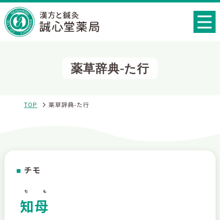
薬草辞典-た行
TOP
薬草辞典-た行
チモ
■
ちも
知母