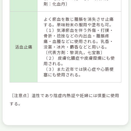
剤：化血丹〕
よく瘀血を散じ腫脹を消失させ止痛
する。単味粉末の服用や塗布も可。
（１）気滞瘀血を伴う外傷・打撲・
骨折・捻挫などの内出血・腫脹疼
痛・血腫などに使用される。乳香・
活血止痛
没薬・冰片・麝香などと用いる。
〔代表方剤：黎洞丸，七宝散〕
（２） 皮膚化膿症や皮膚糜爛にも使
用される。
（３）また近年では狭心症や心筋梗
塞にも使用される。
［注意点］温性であり陰虚内熱証や妊婦には慎重に使用
する。