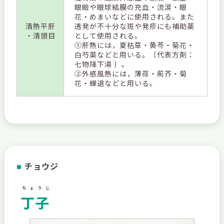
眼瞼や眼球結膜の充血・流涙・眼
花・めまいなどに使用される。また
清熱平肝
透発が不十分な斑や発疹にも補助薬
・清頭目
として使用される。
①肝熱には，夏枯草・黄芩・菊花・
白芍薬などと用いる。〔代表方剤：
七物降下湯 〕。
②外感風熱には，薄荷・荊芥・菊
花・蟬退などと用いる。
チョウジ
■
ちょうじ
丁子