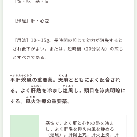
［性・味］寒・甘
［帰経］肝・心包
［用法］10～15g。長時間の煎じで効力が消失すると
され後下がよい。または，短時間（20分以内）の煎じ
とすべきである。
へいかんそくふう
てんま
平肝熄風
の重要薬。
天麻
とともによく配合され
かんねつ
そくふう
る。よく
肝熱
を冷まし
熄風
し，頭目を涼爽明瞭に
ふうか
する。
風火
治療の重要薬。
寒性で，よく肝と心包の熱を冷ま
し，よく肝陽を抑え内風を静める
（熄風）。肝陽上亢，肝火上炎，肝