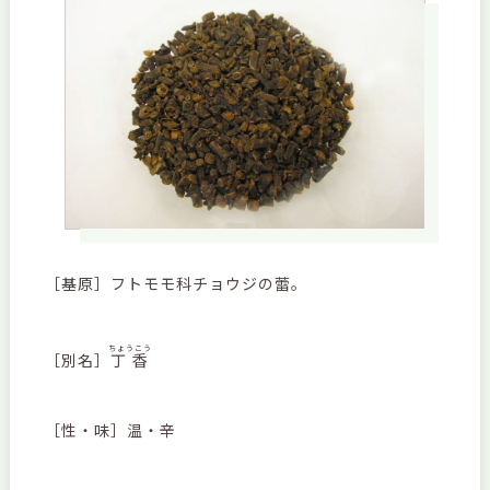
［基原］フトモモ科チョウジの蕾。
ちょうこう
［別名］
丁香
［性・味］温・辛