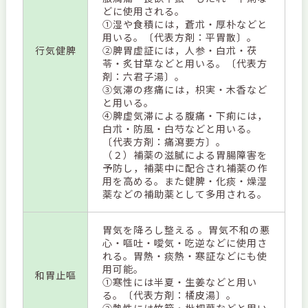
どに使用される。
①湿や食積には，蒼朮・厚朴などと
用いる。〔代表方剤：平胃散〕。
行気健脾
②脾胃虚証には，人参・白朮・茯
苓・炙甘草などと用いる。〔代表方
剤：六君子湯〕。
③気滞の疼痛には，枳実・木香など
と用いる。
④脾虚気滞による腹痛・下痢には，
白朮・防風・白芍などと用いる。
〔代表方剤：痛瀉要方〕。
（２）補薬の滋膩による胃腸障害を
予防し，補薬中に配合され補薬の作
用を高める。また健脾・化痰・燥湿
薬などの補助薬として多用される。
胃気を降ろし整える 。胃気不和の悪
心・嘔吐・噯気・吃逆などに使用さ
れる。胃熱・痰熱・寒証などにも使
用可能。
和胃止嘔
①寒性には半夏・生姜などと用い
る。〔代表方剤：橘皮湯〕。
②熱性には竹筎・枇杷葉などと用い