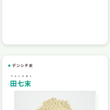
デンシチ末
■
でんしちまつ
田七末