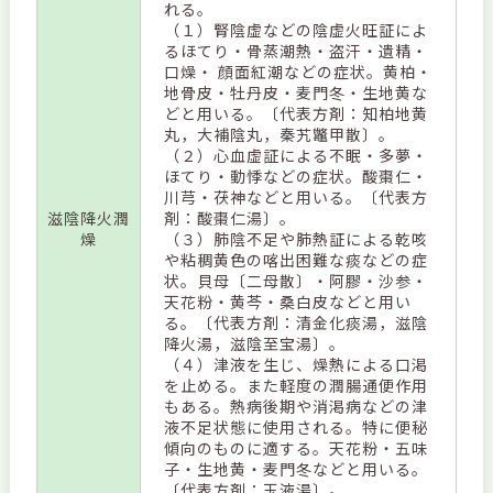
れる。
（１）腎陰虚などの陰虚火旺証によ
るほてり・骨蒸潮熱・盗汗・遺精・
口燥・ 顔面紅潮などの症状。黄柏・
地骨皮・牡丹皮・麦門冬・生地黄な
どと用いる。〔代表方剤：知柏地黄
丸，大補陰丸，秦艽鼈甲散〕。
（２）心血虚証による不眠・多夢・
ほてり・動悸などの症状。酸棗仁・
川芎・茯神などと用いる。〔代表方
滋陰降火潤
剤：酸棗仁湯〕。
燥
（３）肺陰不足や肺熱証による乾咳
や粘稠黄色の喀出困難な痰などの症
状。貝母〔二母散〕・阿膠・沙参・
天花粉・黄芩・桑白皮などと用い
る。〔代表方剤：清金化痰湯，滋陰
降火湯，滋陰至宝湯〕。
（４）津液を生じ、燥熱による口渇
を止める。また軽度の潤腸通便作用
もある。熱病後期や消渇病などの津
液不足状態に使用される。特に便秘
傾向のものに適する。天花粉・五味
子・生地黄・麦門冬などと用いる。
〔代表方剤：玉液湯〕。