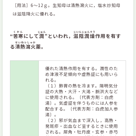
［用法］6～12ｇ。生知母は清熱瀉火に，塩水炒知母
は滋陰降火に優れる。
くかん
じゅん
じいんじゅんそう
“
苦寒
にして
潤
”といわれ，
滋陰潤燥
作用を有す
せいねつしゃか
る
清熱瀉火
薬。
優れた清熱作用を有する。潤性のた
め津液不足傾向や虚熱証にも用いら
れる。
（１）肺胃の熱を冷ます。陽明気分
証の大熱・大汗・大渇・脈洪大など
に使用される。〔代表方剤：白虎
湯〕。気虚証を伴うものには人参を
配合する。〔代表方剤：白虎加人参
湯〕。
（２）邪が気血まで深入し，高熱・
発斑疹・出血など呈するときに使用
される。犀角・牡丹皮・玄参・赤芍