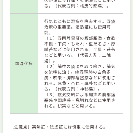
る。〔代表方剤：橘皮竹筎湯〕。
行気とともに湿痰を除去する。湿痰
治療の重要薬。湿熱証にも使用可
能。
（１）湿困脾胃証の腹部脹満・食欲
不振・下痢・もたれ・重だるさ・厚
膩苔などに使用される。半夏・茯苓
などと用いる。〔代表方剤：二陳
湯〕。
燥湿化痰
（２）肺中の痰湿を取り除き，肺気
を流暢に流す。痰湿壅肺の白色多
痰・咳嗽・胸部痞塞感などに使用さ
れる。麻黄・杏仁・厚朴などと用い
る。〔代表方剤：神秘湯〕。
（３）痰気交結による胸痺の胸部痞
塞感や悶絶感・息切れなどに使用さ
れる。枳実などと用いる。
［注意点］実熱証・陰虚証には慎重に使用する。