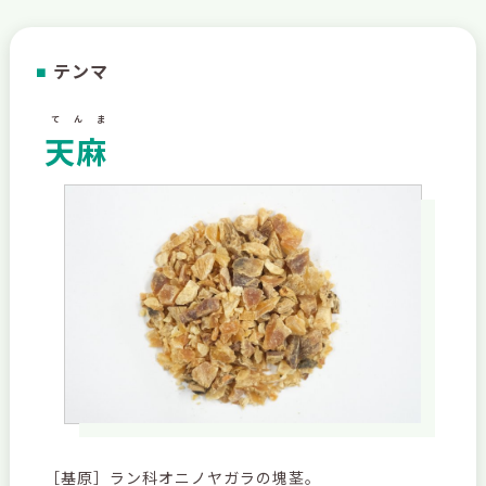
テンマ
■
てんま
天麻
［基原］ラン科オニノヤガラの塊茎。