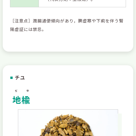
［注意点］潤腸通便傾向があり，脾虚寒や下痢を伴う腎
陽虚証には禁忌。
チユ
■
ぢゆ
地楡