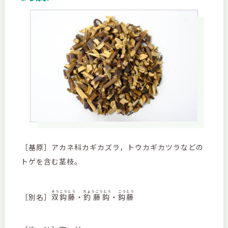
［基原］アカネ科カギカズラ，トウカギカツラなどの
トゲを含む茎枝。
そうこうとう
ちょうこうとう
こうとう
［別名］
双鈎藤
・
釣藤鈎
・
鈎藤