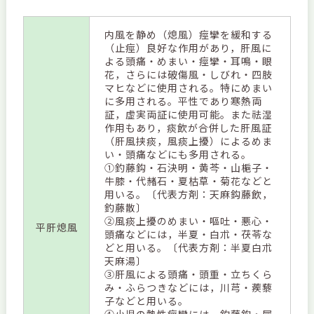
内風を静め（熄風）痙攣を緩和する
（止痙）良好な作用があり，肝風に
よる頭痛・めまい・痙攣・耳鳴・眼
花，さらには破傷風・しびれ・四肢
マヒなどに使用される。特にめまい
に多用される。平性であり寒熱両
証，虚実両証に使用可能。また祛湿
作用もあり，痰飲が合併した肝風証
（肝風挟痰，風痰上擾）によるめま
い・頭痛などにも多用される。
①釣藤鈎・石決明・黄芩・山梔子・
牛膝・代赭石・夏枯草・菊花などと
用いる。〔代表方剤：天麻鈎藤飲，
釣藤散〕
②風痰上擾のめまい・嘔吐・悪心・
平肝熄風
頭痛などには，半夏・白朮・茯苓な
どと用いる。〔代表方剤：半夏白朮
天麻湯〕
③肝風による頭痛・頭重・立ちくら
み・ふらつきなどには，川芎・蒺藜
子などと用いる。