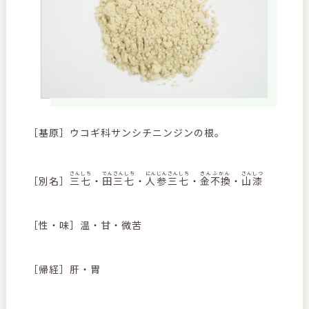
［基原］ウコギ科サンシチニンジンの根。
さんしち
でんさんしち
にんじんさんしち
きんふかん
さんしつ
［別名］
三七
・
田三七
・
人参三七
・
金不換
・
山漆
［性・味］温・甘・微苦
［帰経］肝・胃