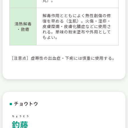
丸〕。
解毒作用とともによく熱性創傷の修
復を早める（生肌）。火傷・湿疹・
清熱解毒
皮膚糜爛・皮膚化膿症などに使用さ
・斂瘡
れる。単味の粉末塗布や外用として
もよい。
［注意点］虚寒性の出血症・下痢には慎重に使用する。
チョウトウ
■
ちょうとう
釣藤