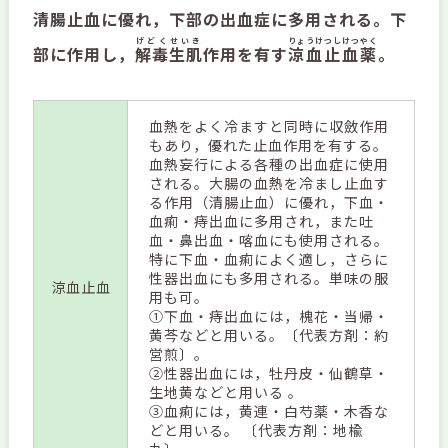
清腸止血に優れ，下部の出血症に多用される。下
げどくせいき
りょうけつしけつやく
部に作用し，
解毒生肌
作用を有す
涼血止血薬
。
血熱をよく冷ますと同時に収斂作用
もあり，優れた止血作用を有する。
血熱妄行による各種の出血症に使用
される。大腸の血熱を冷まし止血す
る作用（清腸止血）に優れ，下血・
血痢・痔出血に多用され，また吐
血・鼻出血・喀血にも使用される。
特に下血・血痢によく適し，さらに
性器出血にも多用される。単味の服
涼血止血
用も可。
①下血・痔出血には，槐花・当帰・
黄芩などと用いる。〔代表方剤：約
営煎〕。
②性器出血には，牡丹皮・仙鶴草・
生地黄などと用いる 。
③血痢には，黄連・白芍薬・木香な
どと用いる。 〔代表方剤：地楡