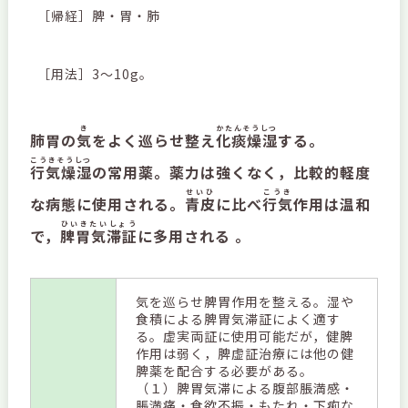
［帰経］脾・胃・肺
［用法］3～10g。
き
かたんそうしつ
肺胃の
気
をよく巡らせ整え
化痰燥湿
する。
こうきそうしつ
行気燥湿
の常用薬。薬力は強くなく，比較的軽度
せいひ
こうき
な病態に使用される。
青皮
に比べ
行気
作用は温和
ひいきたいしょう
で，
脾胃気滞証
に多用される 。
気を巡らせ脾胃作用を整える。湿や
食積による脾胃気滞証によく適す
る。虚実両証に使用可能だが，健脾
作用は弱く，脾虚証治療には他の健
脾薬を配合する必要がある。
（１）脾胃気滞による腹部脹満感・
脹満痛・食欲不振・もたれ・下痢な