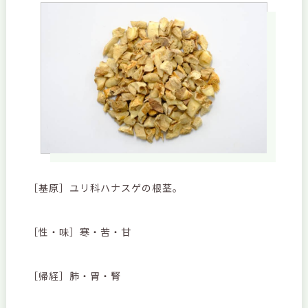
［基原］ユリ科ハナスゲの根茎。
［性・味］寒・苦・甘
［帰経］肺・胃・腎