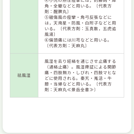
④小児の熱性痙攣には，釣藤鈎・犀
角・全蠍などと用いる。〔代表方
剤：醒脾丸〕
⑤破傷風の痙攣・角弓反張などに
は，天南星・防風・白附子などと用
いる。〔代表方剤：玉真散，五虎追
風湯〕
⑥偏頭痛には川芎などと用いる。
〔代表方剤：天麻丸〕
風湿を去り経絡を通じさせ止痛する
（通絡止痛）。風湿痺証による関節
痛・四肢無カ・しびれ・四肢マヒな
祛風湿
どに使用される。秦艽・羗活・牛
膝・当帰などと用いる。〔代表方
剤：天麻丸≪景岳全書≫〕