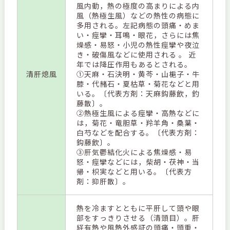
風内動，熱の極度の高まりによる内
風（熱極生風）などの熱性の病態に
多用される。左記病態の頭痛・めま
い・痙攣・耳鳴・眼花，さらには焦
燥感・易怒・小児の熱性痙攣や夜泣
き・破傷風などに使用される 。 近
年では降圧作用もあるとされる。
清肝熄風
①天麻・石決明・黄芩・山梔子・牛
膝・代赭石・夏枯草・菊花などと用
いる。〔代表方剤：天麻鈎藤飲，釣
藤散〕。
②熱極生風による痙攣・高熱などに
は，菊花・竜胆草・羚羊角・桑葉・
白芍などを配合する。〔代表方剤：
鈎藤飲〕。
③肝気鬱結化火による焦燥感・易
怒・痙攣などには，柴胡・茯神・当
帰・枳実などと用いる。〔代表方
剤：抑肝散〕。
熱を冷ますとともに平肝して頭や眼
部をすっきりさせる（清頭目）。肝
経有熱や風熱外感証の頭痛・頭重・