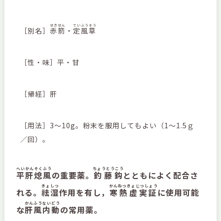
せきせん
ていふうそう
［別名］
赤箭
・
定風草
［性・味］平・甘
［帰経］肝
［用法］3～10g。粉末を服用してもよい（1～1.5ｇ
／回）。
へいかんそくふう
ちょうとうこう
平肝熄風
の重要薬。
釣藤鈎
とともによく配合さ
きょしつ
かんねつきょじつしょう
れる。
祛湿
作用を有し，
寒熱虚実証
に使用可能
かんふうないどう
な
肝風内動
の常用薬。