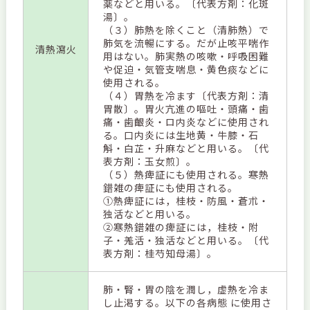
薬などと用いる。〔代表方剤：化斑
湯〕。
（３）肺熱を除くこと（清肺熱）で
肺気を流暢にする。だが止咳平喘作
清熱瀉火
用はない。肺実熱の咳嗽・呼吸困難
や促迫・気管支喘息・黄色痰などに
使用される。
（４）胃熱を冷ます〔代表方剤：清
胃散〕。胃火亢進の嘔吐・頭痛・歯
痛・歯齦炎・ロ内炎などに使用され
る。口内炎には生地黄・牛膝・石
斛・白芷・升麻などと用いる。〔代
表方剤：玉女煎〕。
（５）熱痺証にも使用される。寒熱
錯雑の痺証にも使用される。
①熱痺証には，桂枝・防風・蒼朮・
独活などと用いる。
②寒熱錯雑の痺証には，桂枝・附
子・羗活・独活などと用いる。〔代
表方剤：桂芍知母湯〕。
肺・腎・胃の陰を潤し，虚熱を冷ま
し止渇する。以下の各病態 に使用さ