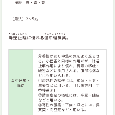
［帰経］脾・胃・腎
［用法］2～5g。
こうぎゃくしおう
おんちゅうりきやく
降逆止嘔
に優れる
温中理気薬
。
芳香性があり中焦の気をよく巡らせ
る。小茴香と同様の作用だが，降逆
止嘔作用により優れ，胃寒の嘔吐・
噦逆などに多用される。腹部冷痛な
どにも用いられる。
温中理気・
①虚寒性の噦逆には，柿蔕・人参・
降逆
生姜などと用いる。〔代表方剤：丁
香柿蔕湯〕
②脾陽虚証の嘔吐には，半夏・陳皮
などと用いる。
③寒性の腹痛・下痢・嘔吐には，呉
茱萸・肉豆蔲などと用いる。