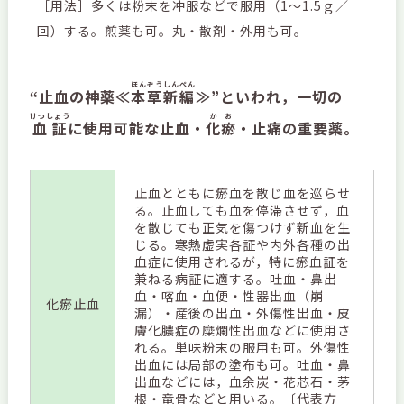
［用法］多くは粉末を冲服などで服用（1～1.5ｇ／
回）する。煎薬も可。丸・散剤・外用も可。
ほんぞうしんぺん
“止血の神薬≪
本草新編
≫”といわれ，一切の
けつしょう
かお
血証
に使用可能な止血・
化瘀
・止痛の重要薬。
止血とともに瘀血を散じ血を巡らせ
る。止血しても血を停滞させず，血
を散じても正気を傷つけず新血を生
じる。寒熱虚実各証や内外各種の出
血症に使用されるが，特に瘀血証を
兼ねる病証に適する。吐血・鼻出
血・喀血・血便・性器出血（崩
化瘀止血
漏）・産後の出血・外傷性出血・皮
膚化膿症の糜爛性出血などに使用さ
れる。単味粉末の服用も可。外傷性
出血には局部の塗布も可。吐血・鼻
出血などには，血余炭・花芯石・茅
根・竜骨などと用いる。〔代表方