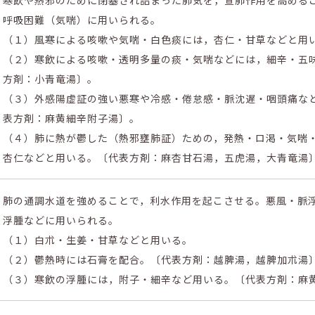
呼吸困難（気喘）に用いられる。
（１）風寒による咳嗽や気喘・白色痰には，杏仁・甘草などと用
（２）寒飲による咳嗽・透明多量の痰・気喘などには，細辛・五
方剤：小青竜湯〕。
（３）外感陽虚証の強い悪寒や冷感・倦怠感・脈沈遅・咽頭痛な
表方剤：麻黄細辛附子湯〕。
（４）肺に熱が鬱した（熱邪壅肺証）ための，発熱・ロ渇・気喘
杏仁などと用いる。〔代表方剤：麻杏甘石湯，五虎湯，大青竜湯
肺の通調水道を強めることで，利水作用を起こさせる。悪風・脈
浮腫などに用いられる。
（１）白朮・生姜・甘草などと用いる。
（２）鬱熱時には石膏を配合。〔代表方剤：越脾湯，越脾加朮湯
（３）寒飲の浮腫には，附子・細辛など用いる。〔代表方剤：麻