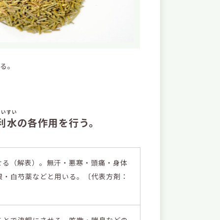
れる。
りいすい
利水
の各作用を行う。
せる（解表）。無汗・悪寒・頭痛・身体
根・白芍薬などと用いる。〔代表方剤：
ことで流暢にさせる。咳嗽・喘息などの