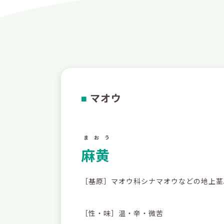
マオウ
■
まおう
麻黄
［基原］マオウ科シナマオウなどの地上茎
［性・味］温・辛・微苦