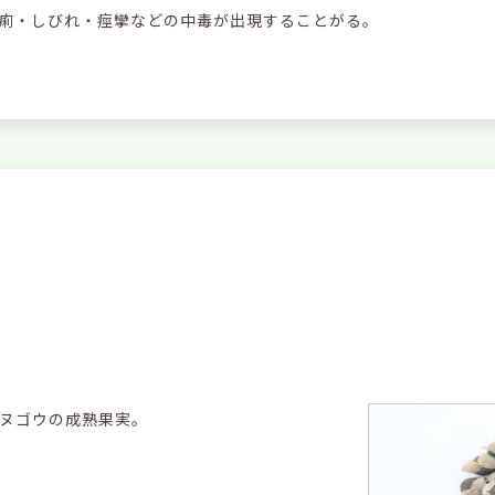
痢・しびれ・痙攣などの中毒が出現することがる。
ヌゴウの成熟果実。