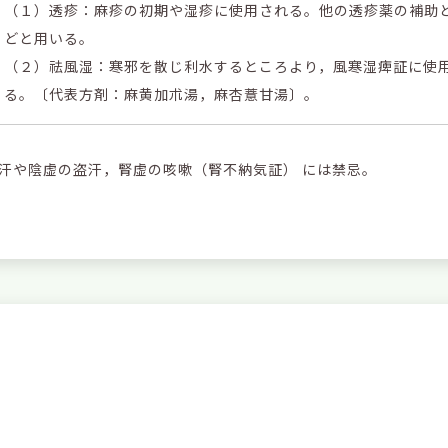
（１）透疹：麻疹の初期や湿疹に使用される。他の透疹薬の補助
どと用いる。
（２）祛風湿：寒邪を散じ利水するところより，風寒湿痺証に使
る。〔代表方剤：麻黄加朮湯，麻杏薏甘湯〕。
汗や陰虚の盗汗，腎虚の咳嗽（腎不納気証） には禁忌。