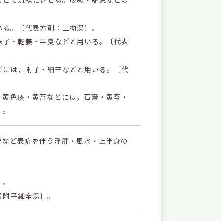
いる。〔代表方剤：三拗湯〕。
味子・乾姜・半夏などと用いる。〔代表
どには，附子・細辛などと用いる。〔代
・黄色痰・黄苔などには，石膏・黄芩・
〕。
浮など表症を伴う浮腫・風水・上半身の
〕。
黄附子細辛湯〕。