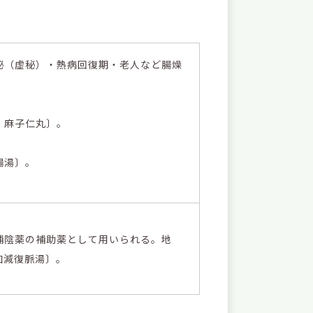
秘（虚秘）・熱病回復期・老人など腸燥
：麻子仁丸〕。
腸湯〕。
補陰薬の補助薬として用いられる。地
加減復脈湯〕。