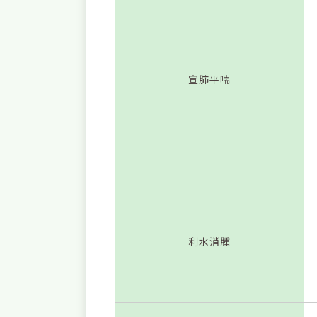
宣肺平喘
利水消腫