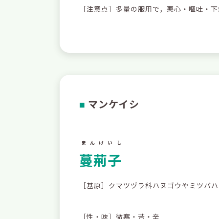
［注意点］多量の服用で，悪心・嘔吐・下
マンケイシ
■
まんけいし
蔓荊子
［基原］クマツヅラ科ハヌゴウやミツバハ
［性・味］微寒・苦・辛