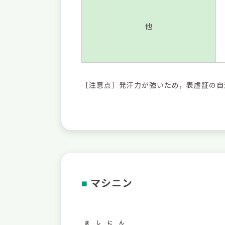
他
［注意点］発汗力が強いため，表虚証の自
マシニン
■
ましにん