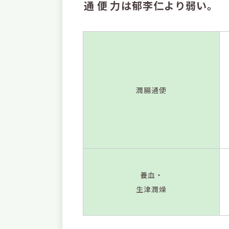
通便力
は
郁李仁
より弱い。
潤腸通便
養血・
生津潤燥