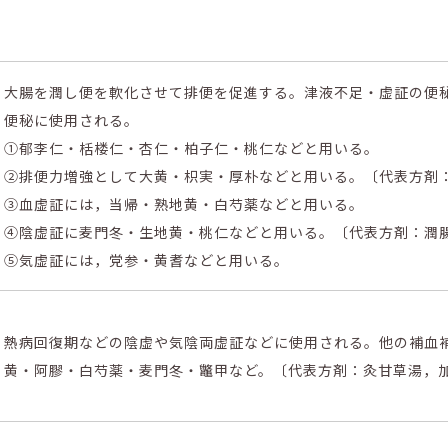
大腸を潤し便を軟化させて排便を促進する。津液不足・虚証の便
便秘に使用される。
①郁李仁・栝楼仁・杏仁・柏子仁・桃仁などと用いる。
②排便力増強として大黄・枳実・厚朴などと用いる。〔代表方剤
③血虚証には，当帰・熟地黄・白芍薬などと用いる。
④陰虚証に麦門冬・生地黄・桃仁などと用いる。〔代表方剤：潤
⑤気虚証には，党参・黄耆などと用いる。
熱病回復期などの陰虚や気陰両虚証などに使用される。他の補血
黄・阿膠・白芍薬・麦門冬・鼈甲など。〔代表方剤：灸甘草湯，