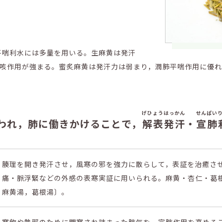
，平喘利水には多量を用いる。生麻黄は発汗
咳作用が強まる。蜜炙麻黄は発汗力は弱まり，潤肺平喘作用に優
げひょうはっかん
せんぱい
われ，肺に働きかけることで，
解表発汗
・
宣肺
腠理を開き発汗させ，風寒の邪を強力に散らして，表証を治癒さ
痛・脈浮緊などの外感の表寒実証に用いられる。麻黄・杏仁・葛
麻黄湯，葛根湯〕。
寒飲や熱邪のために閉塞され詰まった肺気を，宣肺作用を高める