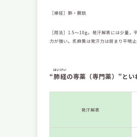
［帰経］肺・膀胱
［用法］1.5～10g。発汗解表には少量
力が強い。炙麻黄は発汗力は弱まり平喘止
はいけい
“
肺経
の専薬（専門薬）”とい
発汗解表