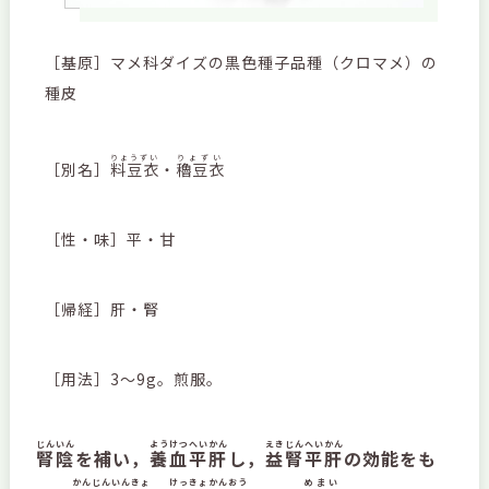
［基原］マメ科ダイズの黒色種子品種（クロマメ）の
種皮
りょうずい
りょずい
［別名］
料豆衣
・
穭豆衣
［性・味］平・甘
［帰経］肝・腎
［用法］3～9g。煎服。
じんいん
ようけつへいかん
えきじんへいかん
腎陰
を補い，
養血平肝
し，
益腎平肝
の効能をも
かんじんいんきょ
けっきょかんおう
めまい