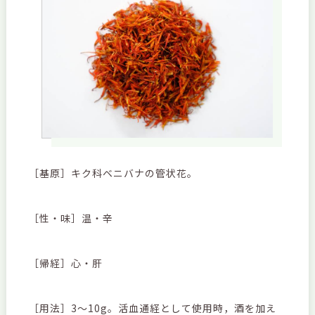
［基原］キク科ベニバナの管状花。
［性・味］温・辛
［帰経］心・肝
［用法］3～10g。活血通経として使用時，酒を加え