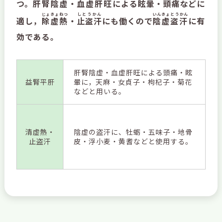
つ。
肝腎陰虚
・
血虚肝旺
による
眩暈
・頭痛などに
じょきょねつ
しとうかん
いんきょとうかん
適し，
除虚熱
・
止盗汗
にも働くので
陰虚盗汗
に有
効である。
肝腎陰虚・血虚肝旺による頭痛・眩
益腎平肝
暈に，天麻・女貞子・枸杞子・菊花
などと用いる。
清虚熱・
陰虚の盗汗に、牡蛎・五味子・地骨
止盗汗
皮・浮小麦・黄耆などと使用する。