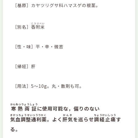
［基原］カヤツリグサ科ハマスゲの根茎。
こうぶべい
［別名］
香附米
［性・味］平・辛・微苦
［帰経］肝
［用法］5～10g。丸・散剤も可。
かんねつりょうしょう
寒熱両証
に使用可能な，偏りのない
きけつちょうせいつうりやく
かんき
ちょうけいしつう
気血調整通利薬
。よく
肝気
を巡らせ
調経止痛
す
る。