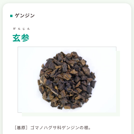
ゲンジン
■
げんじん
玄参
［基原］ゴマノハグサ科ゲンジンの根。