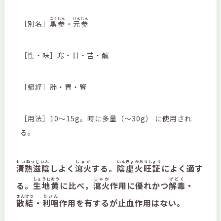
こくじん
げんじん
［別名］
黒参
・
元参
［性・味］寒・甘・苦・鹹
［帰経］肺・胃・腎
［用法］10～15g。時に多量（～30g） に使用され
る。
せいねつじいん
しゃか
いんきょかおうしょう
清熱滋陰
しよく
瀉火
する。
陰虚火旺証
によく適す
しょうじおう
しゃか
げどく
る。
生地黄
に比べ，
瀉火
作用に優れかつ
解毒
・
さんけつ
りいん
散結
・
利咽
作用を有するが止血作用はない。