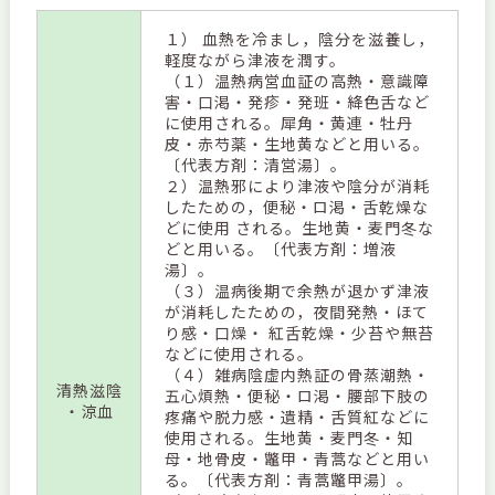
１） 血熱を冷まし，陰分を滋養し，
軽度ながら津液を潤す。
（１）温熱病営血証の高熱・意識障
害・口渇・発疹・発班・絳色舌など
に使用される。犀角・黄連・牡丹
皮・赤芍薬・生地黄などと用いる。
〔代表方剤：清営湯〕。
２）温熱邪により津液や陰分が消耗
したための，便秘・ロ渇・舌乾燥な
どに使用 される。生地黄・麦門冬な
どと用いる。〔代表方剤：増液
湯〕。
（３）温病後期で余熱が退かず津液
が消耗したための，夜間発熱・ほて
り感・口燥・ 紅舌乾燥・少苔や無苔
などに使用される。
（４）雑病陰虚内熱証の骨蒸潮熱・
清熱滋陰
五心煩熱・便秘・ロ渇・腰部下肢の
・涼血
疼痛や脱力感・遺精・舌質紅などに
使用される。生地黄・麦門冬・知
母・地骨皮・鼈甲・青蒿などと用い
る。〔代表方剤：青蒿鼈甲湯〕。