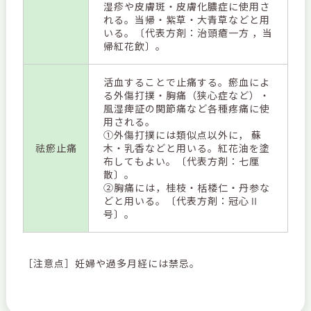
湿疹や皮膚斑・皮膚化膿症に使用さ
れる。当帰・紫草・大青草などと用
いる。〔代表方剤：治頭瘡一方 ，当
帰紅花飲〕。
活血することで止痛する。瘀血によ
る外傷打撲・胸痛（狭心症など）・
風湿痺証の関節痛など各種疼痛に使
用される。
①外傷打撲には類似点以外に， 蘇
祛瘀止痛
木・乳香などと用いる。紅花油を塗
布してもよい。〔代表方剤：七厘
散〕。
②胸痛には，桂枝・栝楼仁・丹参な
どと用いる。〔代表方剤：冠心Ⅱ
号〕。
［注意点］妊婦や過多月経には禁忌。