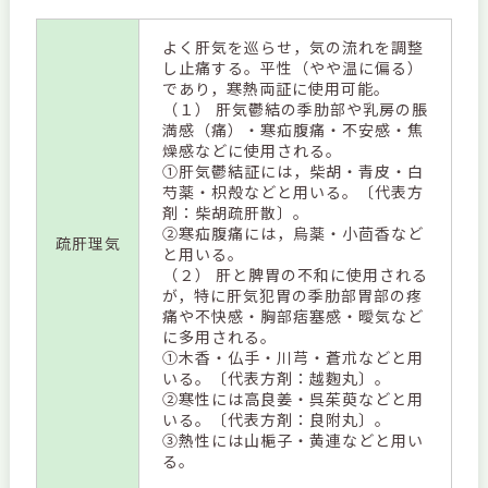
よく肝気を巡らせ，気の流れを調整
し止痛する。平性（やや温に偏る）
であり，寒熱両証に使用可能。
（１） 肝気鬱結の季肋部や乳房の脹
満感（痛）・寒疝腹痛・不安感・焦
燥感などに使用される。
①肝気鬱結証には，柴胡・青皮・白
芍薬・枳殻などと用いる。〔代表方
剤：柴胡疏肝散〕。
②寒疝腹痛には，烏薬・小茴香など
疏肝理気
と用いる。
（２） 肝と脾胃の不和に使用される
が，特に肝気犯胃の季肋部胃部の疼
痛や不快感・胸部痞塞感・曖気など
に多用される。
①木香・仏手・川芎・蒼朮などと用
いる。〔代表方剤：越麴丸〕。
②寒性には高良姜・呉茱萸などと用
いる。〔代表方剤：良附丸〕。
③熱性には山梔子・黄連などと用い
る。