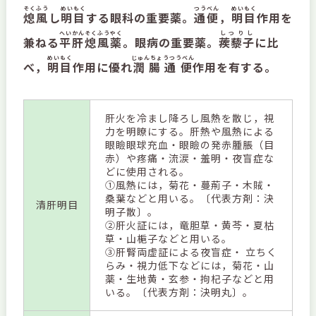
そくふう
めいもく
つうべん
めいもく
熄風
し
明目
する眼科の重要薬。
通便
，
明目
作用を
へいかんそくふうやく
しつりし
兼ねる
平肝熄風薬
。眼病の重要薬。
蒺藜子
に比
めいもく
じゅんちょうつうべん
べ，
明目
作用に優れ
潤腸通便
作用を有する。
肝火を冷まし降ろし風熱を散じ，視
力を明瞭にする。肝熱や風熱による
眼瞼眼球充血・眼瞼の発赤腫脹（目
赤）や疼痛・流涙・羞明・夜盲症な
どに使用される。
①風熱には，菊花・蔓荊子・木賊・
桑葉などと用いる。〔代表方剤：決
清肝明目
明子散〕。
②肝火証には，竜胆草・黄芩・夏枯
草・山梔子などと用いる。
③肝腎両虚証による夜盲症・ 立ちく
らみ・視力低下などには，菊花・山
薬・生地黄・玄参・拘杞子などと用
いる。〔代表方剤：決明丸〕。