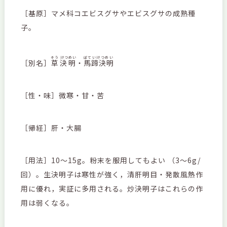
［基原］マメ科コエビスグサやエビスグサの成熟種
子。
そう けつめい
ばていけつめい
［別名］
草決明
・
馬蹄決明
［性・味］微寒・甘・苦
［帰経］肝・大腸
［用法］10～15g。粉末を服用してもよい （3～6g/
回）。生決明子は寒性が強く，清肝明目・発散風熱作
用に優れ，実証に多用される。炒決明子はこれらの作
用は弱くなる。