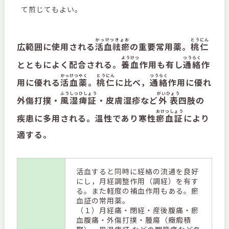
て煎じてもよい。
かっけつきょお
とうにん
広範囲に使用される
活血祛瘀
の重要常用薬。
桃仁
ようけつ
つうらく
とともによく配合される。
養血
作用も有し
通絡
作
かっけつやく
とうにん
つうらく
用に優れる
活血薬
。
桃仁
に比べ，
通絡
作用に優れ
ふうしつひしょう
がいひょう
外傷打撲・
風湿痺証
・皮膚湿疹など
外表
四肢の
おけつしょう
疾患に多用される。温性であり寒性
瘀血証
により
適する。
活血すると同時に経絡の流通を良好
にし，月経調整作用（調経）を有す
る。また軽度の補血作用もある。瘀
血証の常用薬。
（１）月経痛・閉経・産後腹痛・瘀
血腹痛・外傷打撲・腫瘍（癥瘕積