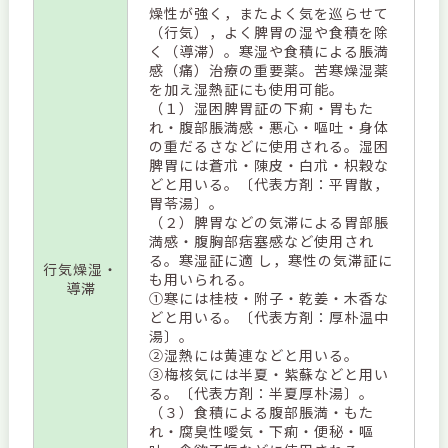
燥性が強く，またよく気を巡らせて
（行気），よく脾胃の湿や食積を除
く（導滞）。寒湿や食積による脹満
感（痛）治療の重要薬。苦寒燥湿薬
を加え湿熱証にも使用可能。
（１）湿困脾胃証の下痢・胃もた
れ・腹部脹満感・悪心・嘔吐・身体
の重だるさなどに使用される。湿困
脾胃には蒼朮・陳皮・白朮・枳穀な
どと用いる。〔代表方剤：平胃散，
胃苓湯〕。
（２）脾胃などの気滞による胃部脹
満感・腹胸部痞塞感など使用され
る。寒湿証に適 し，寒性の気滞証に
行気燥湿・
も用いられる。
導滞
①寒には桂枝・附子・乾姜・木香な
どと用いる。〔代表方剤：厚朴温中
湯〕。
②湿熱には黄連などと用いる。
③梅核気には半夏・紫蘇などと用い
る。〔代表方剤：半夏厚朴湯〕。
（３）食積による腹部脹満・もた
れ・腐臭性噯気・下痢・便秘・嘔