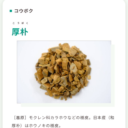
コウボク
■
こうぼく
厚朴
［基原］モクレン科カラホウなどの樹皮。日本産（和
厚朴）はホウノキの樹皮。