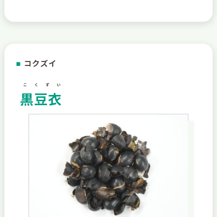
コクズイ
■
こくずい
黒豆衣