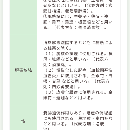
骨皮などと用いる。〔代表方剤：玄
麦甘桔湯，養陰清肺湯〕。
②風熱証には，牛蒡子・薄荷・連
翹・黄芩・黄連・板藍根などと用い
る。〔代表方剤：普済消毒飲〕。
清熱解毒滋陰するとともに痰熱によ
る結実を除く。
（１）痰核の瘰癧に使用される。貝
母・牡蛎などと用いる。〔代表方
剤：消瘰丸〕。
解毒散結
（２）慢性化した脱疸（血栓閉塞性
血管炎）に使用される。金銀花・当
帰・甘草 などと用いる。〔代表方
剤：四妙勇安湯〕。
（３）皮膚化膿症に使用される。金
銀花・連翹などと用いる。
潤腸通便作用もあり，陰虚の便秘証
にも使用される。生地黄・麦門冬な
他
どと用いる。〔代表方剤：増液
湯〕。