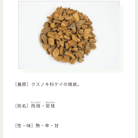
［基原］クスノキ科ケイの樹皮。
にっけい
かんけい
［別名］
肉桂
・
官桂
［性・味］熱・辛・甘