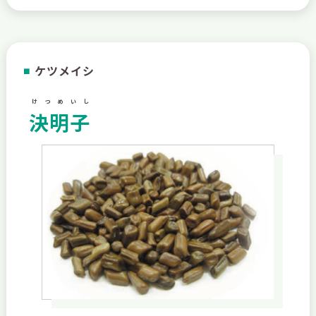
ケツメイシ
■
けつめいし
決明子