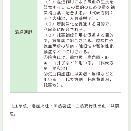
（１）温通作用により気血の生長を
鼓舞する 。この目的のため少量を補
気補血薬に配合する。〔代表方剤：
十全大補湯，人参養栄湯〕。
（２）膀胱気化を促進する目的で，
利尿薬に配合される。
温経通脈
（３）托裏補虚作用を促進する目的
で，癰瘍薬に配合される。虚寒性や
気血両虚の陰疽・陳旧性や難治性化
膿症などに使用される。
①陰疽には，熟地黄・鹿角膠・麻
黄・白芥子などと用いる。〔代表方
剤：陽和湯〕。
②気血両虚証には黄者・当帰などと
用いる。〔代表方剤：托裏黄蓍湯，
托裏散〕。
［注意点］陰虚火旺・実熱裏証・血熱妄行性出血には禁
忌。