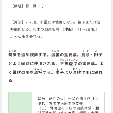
［帰経］腎・脾・心
［用法］2～5g。多量には使用しない。後下または短
時間煎じる。粉末の服用も可 （沖服）（1～2g/回）
。赤石脂を畏れる。
ようき
おんり
うず
ぶし
陽気
を温め鼓舞する。
温裏
の重要薬。
烏頭
・
附子
げしょうきょれい
とよく同時に使用される。
下焦虚冷
の重要薬。よ
おんぽ
ぶし
おんぴ
く腎脾の陽を
温補
する。
附子
より
温脾
作用に優れ
る。
腎陽（命門の火）を温め補う作用に
優れ，腎陽虚治療の重要薬。
（１） 腎陽虚の下肢や四肢冷感・腰
部下肢の脱力感や疼痛・頻尿・夜間