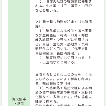
（５）陰虚火旺証の咽頭痛に使用さ
れる。生地黄・甘草・薄荷・山豆根
などと用いる。
２）肺を潤し肺熱を冷ます（滋陰清
肺）。
（１）肺陰虚による燥咳や喀出困難
な少量黄色痰・乾咳・ロ渇・喀血・
紅舌乾燥苔・少苔などに使用され
る。百合・生地黄・熟地黄・貝母・
麦門冬などと用いる。〔代表方剤：
百合固金湯，養陰清肺湯〕。
（２）肺実熱証にも使用される。射
干・山豆根などと用いる。
滋陰するとともに上炎の火をよく冷
まし降ろす。またよく解毒し利咽す
る。咽頭腫脹の常用薬。
（１）外感風熱や陰虚火旺による咽
頭の発赤腫脹疼痛や乾燥痛・扁桃腺
化膿などに多用される。特に陰虚火
瀉火解毒
旺証に適する。
・利咽
①陰虚火旺には麦門冬・生地黄・地