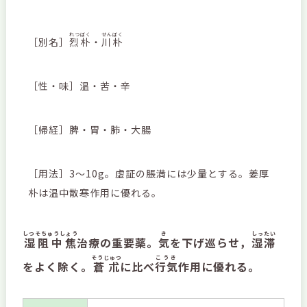
れつぼく
せんぼく
［別名］
烈朴
・
川朴
［性・味］温・苦・辛
［帰経］脾・胃・肺・大腸
［用法］3～10g。虚証の脹満には少量とする。姜厚
朴は温中散寒作用に優れる。
しつそちゅうしょう
き
しったい
湿阻中焦
治療の重要薬。
気
を下げ巡らせ，
湿滞
そうじゅつ
こうき
をよく除く。
蒼朮
に比べ
行気
作用に優れる。