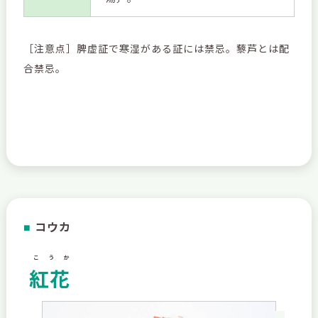
［注意点］脾虚証で寒湿がある証には禁忌。藜芦とは配
合禁忌。
コウカ
■
こうか
紅花