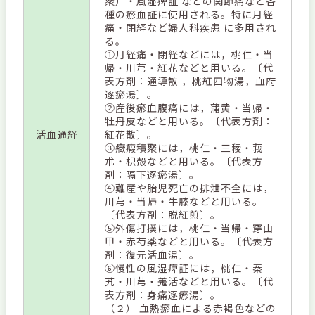
聚）・風湿痺証 などの関節痛など各
種の瘀血証に使用される。特に月経
痛・閉経など婦人科疾患 に多用され
る。
①月経痛・閉経などには，桃仁・当
帰・川芎・紅花などと用いる。〔代
表方剤：通導散 ，桃紅四物湯，血府
逐瘀湯〕。
②産後瘀血腹痛には，蒲黄・当帰・
牡丹皮などと用いる。〔代表方剤：
活血通経
紅花散〕。
③癥瘕積聚には，桃仁・三稜・莪
朮・枳殻などと用いる。〔代表方
剤：隔下逐瘀湯〕。
④難産や胎児死亡の排泄不全には，
川芎・当帰・牛膝などと用いる。
〔代表方剤：脱紅煎〕。
⑤外傷打撲には，桃仁・当帰・穿山
甲・赤芍薬などと用いる。〔代表方
剤：復元活血湯〕。
⑥慢性の風湿痺証には，桃仁・秦
艽・川芎・羗活などと用いる。〔代
表方剤：身痛逐瘀湯〕。
（２） 血熱瘀血による赤褐色などの