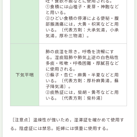
吐・食欲不振などに使用される。
①食積には山楂子・麦芽・神麴など
と用いる。
②ひどい食積の停滞による便秘・腹
部脹満痛には，大黄・枳実などと用
いる。〔代表方剤：大承気湯，小承
気湯，厚朴三物湯〕。
肺の痰湿を除き，呼吸を流暢にす
る。湿痰阻肺や肺気上逆の白色粘性
多痰・咳嗽・呼吸困難・厚膩苔など
に使用される。
下気平喘
①蘇子・杏仁・麻黄・半夏などと用
いる。〔代表方剤：厚朴麻黄湯，蘇
子降気湯〕。
②痰熱証には，柴胡・黄芩などと用
いる。〔代表方剤：柴朴湯〕
［注意点］温燥性が強いため，湿滞証を確かめて使用す
る。陰虚証には禁忌。妊婦には慎重に使用する。