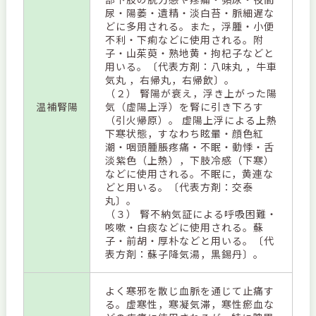
尿・陽萎・遺精・淡白苔・脈細遅な
どに多用される。また，浮腫・小便
不利・下痢などに使用される。附
子・山茱萸・熟地黄・拘杞子などと
用いる。〔代表方剤：八味丸 ，牛車
気丸 ，右帰丸，右帰飲〕。
（２） 腎陽が衰え，浮き上がった陽
温補腎陽
気（虚陽上浮）を腎に引き下ろす
（引火帰原）。 虚陽上浮による上熱
下寒状態，すなわち眩暈・顔色紅
潮・咽頭腫脹疼痛・不眠・動悸・舌
淡紫色（上熱），下肢冷感（下寒）
などに使用される。不眠に，黄連な
どと用いる。〔代表方剤：交泰
丸〕。
（３） 腎不納気証による呼吸困難・
咳嗽・白痰などに使用される。蘇
子・前胡・厚朴などと用いる。〔代
表方剤：蘇子降気湯，黒錫丹〕。
よく寒邪を散じ血脈を通じて止痛す
る。虚寒性，寒凝気滞，寒性瘀血な