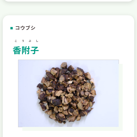
コウブシ
■
こうぶし
香附子