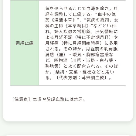
気を巡らせることで血滞を除き，月
経を調整して止痛する。“血中の気
薬《湯液本草》”，“気病の総司，女
科の主帥《本草綱目》”などといわ
れ，婦人疾患の常用薬。肝気鬱結に
よる月経不調（特に不定期月経）や
調経止痛
月経痛（特に月経開始時痛）に多用
される。そのほか，月経前の乳房脹
満感（痛）・曖気・胸部痞塞感な
ど。四物湯（川芎・当帰・白芍薬・
熟地黄）とよく配合される。そのほ
か， 柴胡・艾葉・蘇梗などと用い
る。〔代表方剤：芎帰調血飲〕。
［注意点］気虚や陰虚血熱には禁忌。