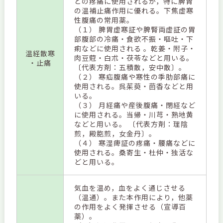
どの疼痛に使用されるが，特に脾胃
の温補止痛作用に優れる。下焦虚寒
性腹痛の常用薬。
（１） 脾胃虚寒証や脾腎両虚証の胃
部腹部の冷痛・食欲不振・嘔吐・下
痢などに使用される 。乾姜・附子・
温経散寒
肉豆蒄・白朮・茯苓などと用いる。
・止痛
〔代表方剤：五積散，安中散〕。
（２） 寒疝腹痛や寒性の季肋部痛に
使用される。呉茱萸・茴香などと用
いる。
（３） 月経痛や産後腹痛・閉経など
に使用される。当帰・川芎・熟地黄
などと用いる。 〔代表方剤：理陰
煎，殿胞煎，女金丹〕。
（４） 寒湿痺証の疼痛・腰痛などに
使用される。桑寄生・杜仲・独活な
どと用いる。
気血を温め，血をよく通じさせる
（温通）。また本作用により，他薬
の作用をよく発揮させる（宣導百
薬）。