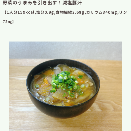
野菜のうまみを引き出す！減塩豚汁
【1人分159kcal,塩分0.9g,食物繊維3.68g,カリウム340mg,リン
78㎎】