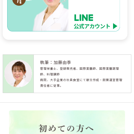
執筆：加藤由季
管理栄養士、登録販売者、国際薬膳師、国際薬膳調理
師、料理講師
病院、大手企業の社員食堂にて献立作成・厨房運営管理
責任者に従事。