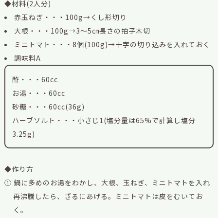
◆材料(2人分)
赤玉ねぎ・・・100g→くし形切り
大根・・・100g→3～5㎝長さの拍子木切
ミニトマト・・・8個(100g)→十字の切り込みを入れておく
調味料A
酢・・・60cc
お湯・・・60cc
砂糖・・・60cc(36g)
ハーブソルト・・・小さじ1(塩分量は65%で計算し塩分
3.25g)
◆作り方
① 鍋に多めのお湯をわかし、大根、玉ねぎ、ミニトマトを入れ
再沸騰したら、ざるにあげる。ミニトマトは皮をむいてお
く。