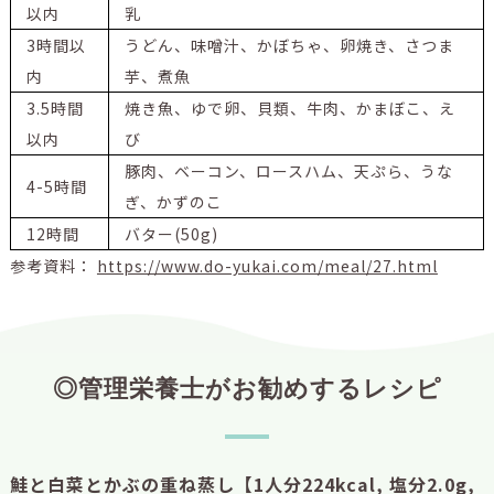
以内
乳
3時間以
うどん、味噌汁、かぼちゃ、卵焼き、さつま
内
芋、煮魚
3.5時間
焼き魚、ゆで卵、貝類、牛肉、かまぼこ、え
以内
び
豚肉、ベーコン、ロースハム、天ぷら、うな
4-5時間
ぎ、かずのこ
12時間
バター(50g)
参考資料：
https://www.do-yukai.com/meal/27.html
◎管理栄養士がお勧めするレシピ
鮭と白菜とかぶの重ね蒸し【1人分224kcal, 塩分2.0g,