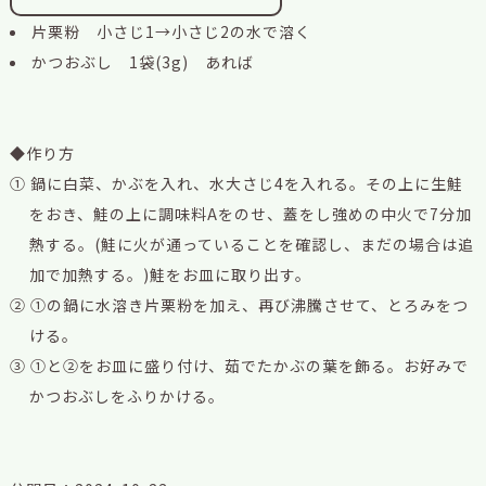
片栗粉 小さじ1→小さじ2の水で溶く
かつおぶし 1袋(3g) あれば
◆作り方
① 鍋に白菜、かぶを入れ、水大さじ4を入れる。その上に生鮭
をおき、鮭の上に調味料Aをのせ、蓋をし強めの中火で7分加
熱する。(鮭に火が通っていることを確認し、まだの場合は追
加で加熱する。)鮭をお皿に取り出す。
② ①の鍋に水溶き片栗粉を加え、再び沸騰させて、とろみをつ
ける。
③ ①と②をお皿に盛り付け、茹でたかぶの葉を飾る。お好みで
かつおぶしをふりかける。