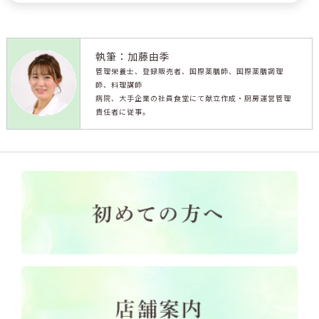
執筆：加藤由季
管理栄養士、登録販売者、国際薬膳師、国際薬膳調理
師、料理講師
病院、大手企業の社員食堂にて献立作成・厨房運営管理
責任者に従事。