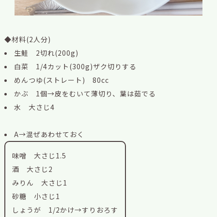
◆材料(2人分)
生鮭 2切れ(200g)
白菜 1/4カット(300g)ザク切りする
めんつゆ(ストレート) 80cc
かぶ 1個→皮をむいて薄切り、葉は茹でる
水 大さじ4
A→混ぜあわせておく
味噌 大さじ1.5
酒 大さじ2
みりん 大さじ1
砂糖 小さじ1
しょうが 1/2かけ→すりおろす