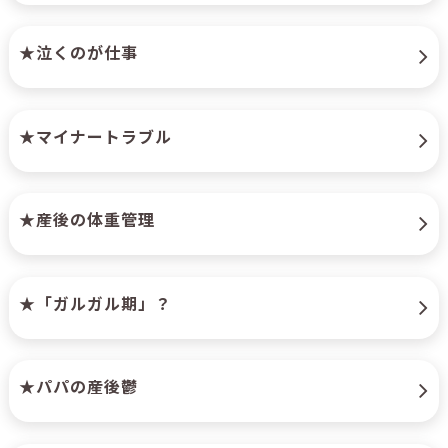
★泣くのが仕事
★マイナートラブル
★産後の体重管理
★「ガルガル期」？
★パパの産後鬱