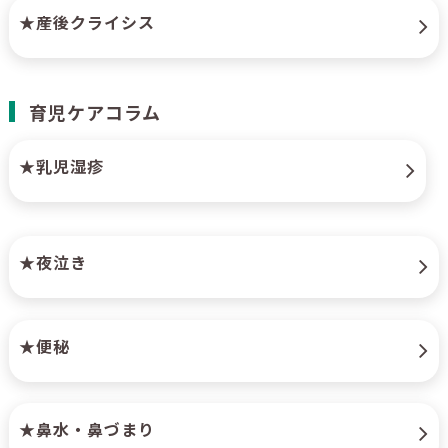
★産後クライシス
育児ケアコラム
★乳児湿疹
★夜泣き
★便秘
★鼻水・鼻づまり