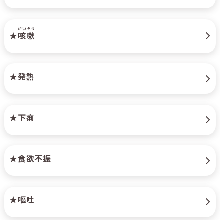
がいそう
★
咳嗽
★発熱
★下痢
★食欲不振
★嘔吐