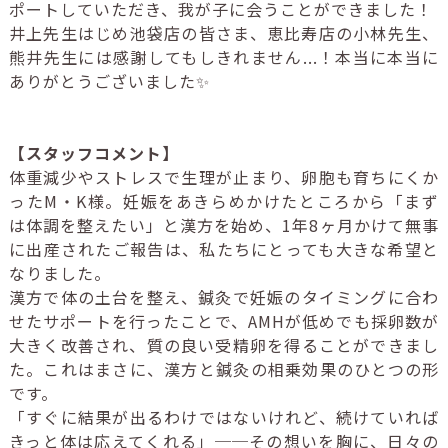
ポートしていただき、我が子に会うことができました！
井上先生はじめ池袋店の皆さま、恵比寿店の小林先生、
熊井先生には感謝してもしきれません...！本当に本当に
ありがとうございました✨
【スタッフコメント】
体重減少やストレスで生理が止まり、卵胞も育ちにくか
ったM・K様。妊娠をあきらめかけたところから「まず
は体調を整えたい」と漢方を始め、1年8ヶ月かけて無事
に出産されたご報告は、私たちにとっても大きな希望と
なりました。
漢方で体の土台を整え、鍼灸で妊娠のタイミングに合わ
せたサポートを行ったことで、AMHが低めでも採卵数が
大きく改善され、質の良い受精卵を得ることができまし
た。これはまさに、漢方と鍼灸の相乗効果のひとつの形
です。
「すぐに結果が出るわけではないけれど、続けていれば
きっと体は応えてくれる」──その想いを胸に、日々の