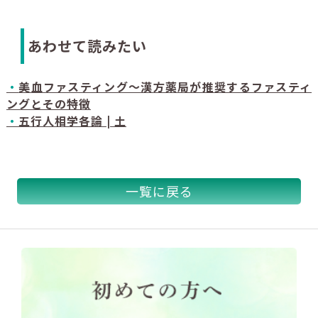
あわせて読みたい
・
美血ファスティング～漢方薬局が推奨するファスティ
ングとその特徴
・
五行人相学各論 | 土
一覧に戻る