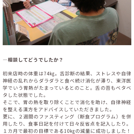
―相談してどうでしたか？
初来店時の体重は74㎏。舌診断の結果、ストレスや自律
神経の乱れからダラダラと食べ続け消化が滞り、東洋医
学でいう胃熱がたまっているとのこと。舌の苔もベタベ
タした状態でした。
そこで、胃の熱を取り除くことで消化を助け、自律神経
を整える漢方をアドバイスしていただきました。
更に、２週間のファスティング（断食プログラム）を併
用したり、食事日記を付けて日々反省点を記入したり。
１カ月で最初の目標である10㎏の減量に成功しました！