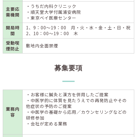
・うちだ内科クリニック
主要応
・順天堂大学付属浦安病院
需機関
・東京ベイ医療センター
開局時
1、9：00～19：00 月・火・水・金・土・日・祝
間
2、10：00～19：00 木
受動喫
敷地内全面禁煙
煙防止
募集要項
・お客様に鍼灸と漢方を併用したご提案
・中医学的に体質を見たうえでの再発防止やその
他症状の予防のご提案
業務内
・中医学の基礎から応用／カウンセリングなどの
容
研修参加
・会社が定める業務