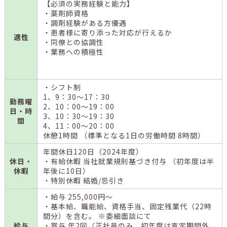
【必須の実務経験と能力】
・薬剤師資格
・調剤経験がある方優遇
・患者様に寄り添った対応が行えるか
適性
・同僚との協調性
・業務への積極性
・シフト制
1、9：30～17：30
勤務曜
2、10：00～19：00
日・時
3、10：30～19：30
間
4、11：00～20：00
休憩1時間 （標準となる1日の労働時間 8時間）
年間休日120日（2024年度）
休日・
・有給休暇 当社就業規則基づき付与 （初年度は半
休暇
年後に10日）
・特別休暇 結婚/忌引き
・給与 255,000円～
・基本給、職能給、資格手当、固定残業代（22時
間分）を含む。 ※委細面談にて
給与
・賞与 年2回（正社員のみ、初年度は査定期間外