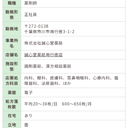
職種
薬剤師
勤務形
正社員
態
〒272-0138
勤務地
千葉県市川市南行徳3-1-2
事業所
株式会社誠心堂薬局
名
店舗名
誠心堂薬局南行徳店
施設形
調剤薬局、漢方相談薬局
態
応需処
内科、眼科、皮膚科、耳鼻咽喉科、心療内科、循
方科目
環器科、泌尿器科、ほか
薬歴
電子
処方箋
平均20～30枚/日 600～650枚/月
枚数
在宅
あり
立地
面